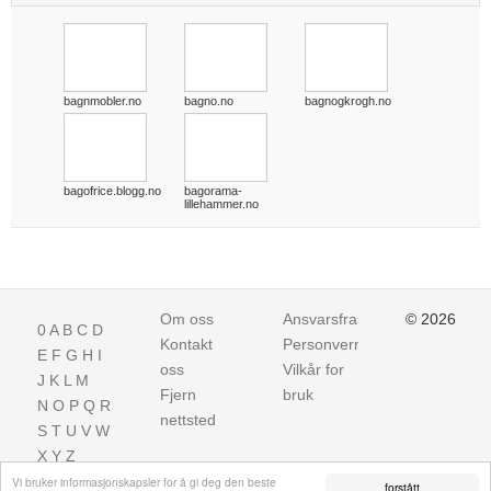
bagnmobler.no
bagno.no
bagnogkrogh.no
bagofrice.blogg.no
bagorama-
lillehammer.no
Om oss
Ansvarsfraskrivelse
© 2026
0
A
B
C
D
Kontakt
Personvern
E
F
G
H
I
oss
Vilkår for
J
K
L
M
Fjern
bruk
N
O
P
Q
R
nettsted
S
T
U
V
W
X
Y
Z
Vi bruker informasjonskapsler for å gi deg den beste
forstått