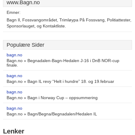
www.Bagn.no
Emner:
Bagn Il, Fossvangområdet, Trimløypa På Fossvang, Politiattester,
Sponsorlauget, og Kontaktliste.
Populære Sider
bagn.no
Bagn.no » Begnadalen-Bagn-Hedalen J-16 i DnB NOR-cup
finale.
bagn.no
Bagn.no » Bagn IL revy “Helt i hundre” 18. og 19.februar
bagn.no
Bagn.no » Bagn i Norway Cup – oppsummering
bagn.no
Bagn.no » Bagn/Begna/Begnadalen/Hedalen IL
Lenker