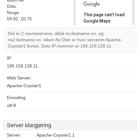
Idium As
Oslo
Norge
This page can't load
59.92, 10.75
Google Maps
correctly.
Det er 2 navneservere, altså
ns.fastname.no
, og
ns2.fastname.no
. Idium As Oslo er hvor serveren Apache-
Do you
OK
Coyote/1 finnes. Dets IP-nummer er 195.159.128.11.
own this
website?
IP:
195.159.128.11
Web Server:
Apache-Coyote/1
Encoding:
utf-8
Server klargjøring
Server:
Apache-Coyote/1.1