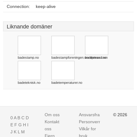
Connection:
keep-alive
Liknande domäner
badestamp.no
badestampforeningen.wordpress.com
badestrand.no
badeteknisk.no
badetemperaturer.no
Om oss
Ansvarsfraskrivelse
© 2026
0
A
B
C
D
Kontakt
Personvern
E
F
G
H
I
oss
Vilkår for
J
K
L
M
Fjern
bruk