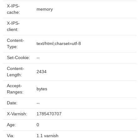
X-IPS-
memory
cache:
X-IPS-
client:
Content-
text/html;charset=utf-8
Type:
Set-Cookie:
--
Content-
2434
Length:
Accept-
bytes
Ranges:
Date:
--
X-Varnish:
1785470707
Age:
0
Via:
1.1 varnish