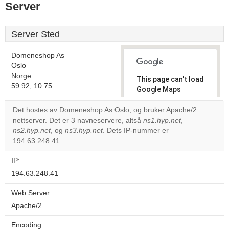
Server
Server Sted
Domeneshop As
Oslo
Norge
This page can't load
59.92, 10.75
Google Maps
correctly.
Det hostes av Domeneshop As Oslo, og bruker Apache/2
nettserver. Det er 3 navneservere, altså
ns1.hyp.net
,
Do you
OK
ns2.hyp.net
, og
ns3.hyp.net
. Dets IP-nummer er
own this
website?
194.63.248.41.
IP:
194.63.248.41
Web Server:
Apache/2
Encoding: