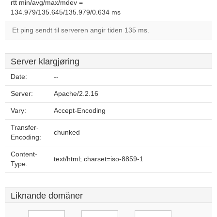
rtt min/avg/max/mdev =
134.979/135.645/135.979/0.634 ms
Et ping sendt til serveren angir tiden 135 ms.
Server klargjøring
Date:
--
Server:
Apache/2.2.16
Vary:
Accept-Encoding
Transfer-
chunked
Encoding:
Content-
text/html; charset=iso-8859-1
Type:
Liknande domäner