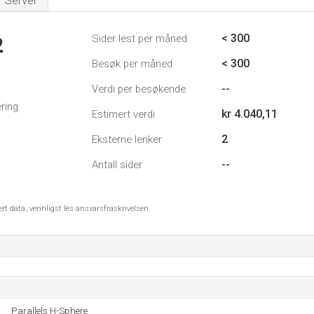
Server
< 300
Sider lest per måned
2
< 300
Besøk per måned
--
Verdi per besøkende
ring
kr 4.040,11
Estimert verdi
2
Eksterne lenker
--
Antall sider
ert data, vennligst les ansvarsfraskrivelsen.
Parallels H-Sphere