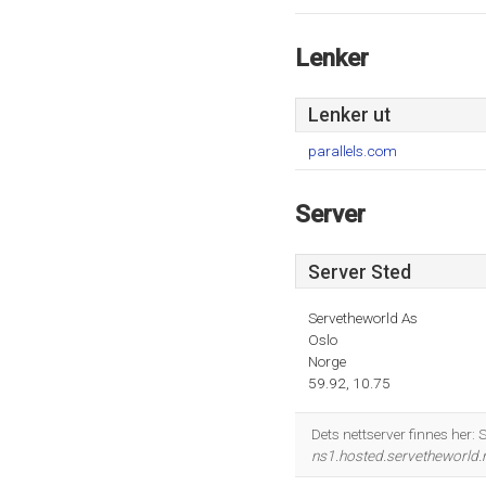
Lenker
Lenker ut
parallels.com
Server
Server Sted
Servetheworld As
Oslo
Norge
59.92, 10.75
Dets nettserver finnes her
ns1.hosted.servetheworld.