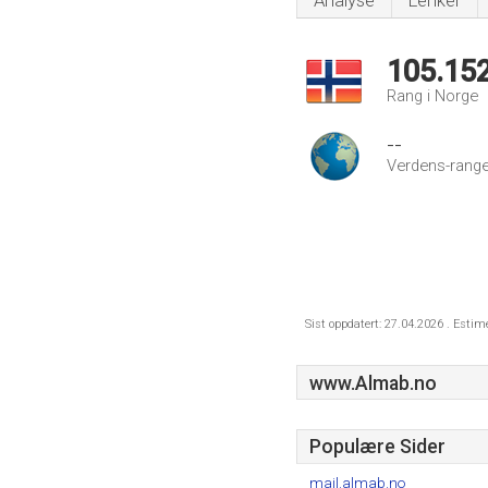
Analyse
Lenker
105.15
Rang i Norge
--
Verdens-range
Sist oppdatert: 27.04.2026 . Estim
www.Almab.no
Populære Sider
mail.almab.no