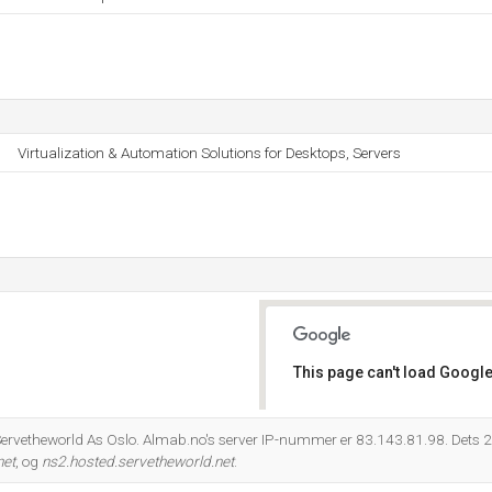
Virtualization & Automation Solutions for Desktops, Servers
This page can't load Google
Do you own this website?
: Servetheworld As Oslo. Almab.no's server IP-nummer er 83.143.81.98. Dets 
net
, og
ns2.hosted.servetheworld.net
.