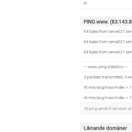
IP:
PING www. (83.143.81
64 bytes from serve021.ser
64 bytes from serve021.ser
64 bytes from serve021.ser
--- www. ping statistics ---
3 packets transmitted, 3 r
rtt min/avg/max/mdev = 
rtt min/avg/max/mdev = 
Et ping sendt til serveren a
Liknande domäner