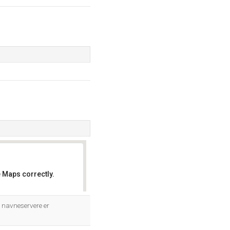
 Maps correctly.
OK
2 navneservere er