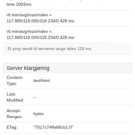
time 2003ms
rtt min/avg/max/mdev =
117.885/118.005/118.234/0.428 ms
rtt min/avg/max/mdev =
117.885/118.005/118.234/0.428 ms
Et ping sendt til serveren angir tiden 118 ms.
Server klargjøring
Content-
text/html
Type:
Last-
--
Modified:
Accept-
bytes
Ranges:
ETag:
"7017c74ffe86cb1:0"