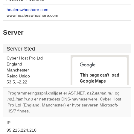
healerswhoshare.com
www.healerswhoshare.com
Server
Server Sted
Cyber Host Pro Ltd
England
Manchester
This page can't load
Reino Unido
Google Maps
53.5, -2.22
correctly.
Programmeringsspråkmiljøet er ASP.NET.
ns2.itamin.nu
, og
ns1.itamin.nu
er nettstedets DNS-navneservere. Cyber Host
Do you
OK
Pro Ltd (England, Manchester) er hvor serveren Microsoft-
own this
website?
IIS/7 finnes.
IP:
95.215.224.210