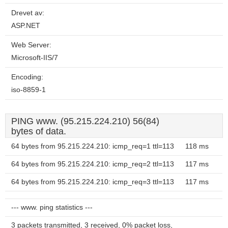
Drevet av:
ASP.NET
Web Server:
Microsoft-IIS/7
Encoding:
iso-8859-1
PING www. (95.215.224.210) 56(84)
bytes of data.
64 bytes from 95.215.224.210: icmp_req=1 ttl=113
118 ms
64 bytes from 95.215.224.210: icmp_req=2 ttl=113
117 ms
64 bytes from 95.215.224.210: icmp_req=3 ttl=113
117 ms
--- www. ping statistics ---
3 packets transmitted, 3 received, 0% packet loss,