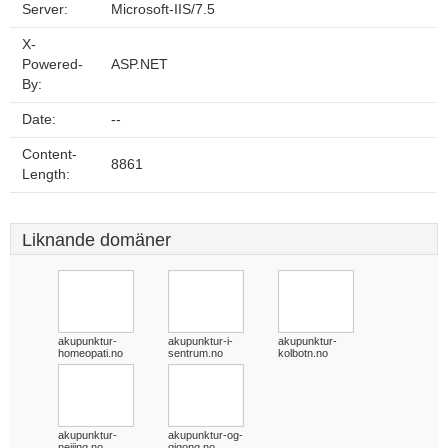
Server:
Microsoft-IIS/7.5
X-
Powered-
ASP.NET
By:
Date:
--
Content-
8861
Length:
Liknande domäner
akupunktur-
akupunktur-i-
akupunktur-
homeopati.no
sentrum.no
kolbotn.no
akupunktur-
akupunktur-og-
neijing.no
qigong.no