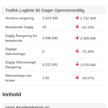
Trafikk Logliste 90 Dager Gjennomsnittlig
Verdens-rangering
5.024.948
2.732.309
Besøkende Daglig
43
-62,14%
Daglig Rangering for
4.696.690
2.409.446
besøkende.
Daglige
0
-75,39%
Sidevisninger
Daglig Sidevisninger
6.222.691
3.578.066
Rangering
Sidevisninger per
1,50
-34,07%
bruker
Innhold
www.Akademikerne.no