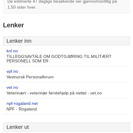
De estimerte 47 daglige besøkende ser gjennomsnittlig på
1,50 sider hver.
Lenker
Lenker inn
kol.no
TILLEGGSAVTALE OM GODTGJØRING TIL MILITÆRT
PERSONELL SOM ER
vpf.no
Vestnorsk Personalforum
vet.no
Veterinært - veterinær førstehjelp på nettet - vet.no
npf-rogaland.net
NPF - Rogaland
Lenker ut