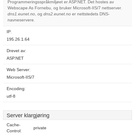
Programmeringsspråkmiljøet er ASP.NET. Det hostes av
Webscape As Fornebu, og bruker Microsoft-IIS/7 nettserver.
Do you
OK
dns1.eunet.no
, og
dns2.eunet.no
er nettstedets DNS-
own this
website?
navneservere.
IP:
195.26.1.64
Drevet av:
ASP.NET
Web Server:
Microsoft-IIS/7
Encoding:
utf-8
Server klargjøring
Cache-
private
Control: