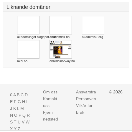
Liknande domäner
akademilaget.blogspot.com
akademisk.no
akademisk.org
akai.no
akalidalnorway.no
Om oss
Ansvarsfraskrivelse
© 2026
0
A
B
C
D
Kontakt
Personvern
E
F
G
H
I
oss
Vilkår for
J
K
L
M
Fjern
bruk
N
O
P
Q
R
nettsted
S
T
U
V
W
X
Y
Z