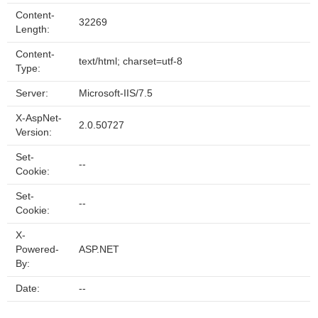
Content-
32269
Length:
Content-
text/html; charset=utf-8
Type:
Server:
Microsoft-IIS/7.5
X-AspNet-
2.0.50727
Version:
Set-
--
Cookie:
Set-
--
Cookie:
X-
Powered-
ASP.NET
By:
Date:
--