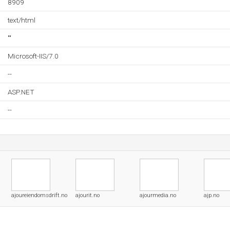
8909
text/html
""
Microsoft-IIS/7.0
--
ASP.NET
--
ajoureiendomsdrift.no
ajourit.no
ajourmedia.no
ajp.no