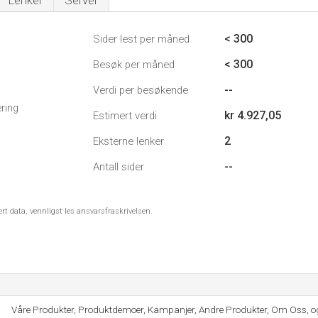
Lenker
Server
< 300
Sider lest per måned
< 300
Besøk per måned
--
Verdi per besøkende
ring
kr 4.927,05
Estimert verdi
2
Eksterne lenker
--
Antall sider
ert data, vennligst les ansvarsfraskrivelsen.
Våre Produkter, Produktdemoer, Kampanjer, Andre Produkter, Om Oss, og