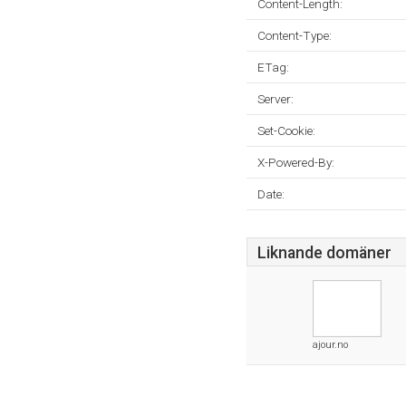
Content-Length:
Content-Type:
ETag:
Server:
Set-Cookie:
X-Powered-By:
Date:
Liknande domäner
ajour.no