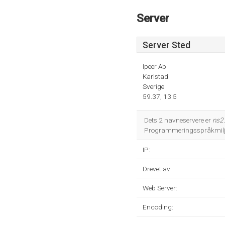
Server
Server Sted
Ipeer Ab
Karlstad
Sverige
59.37, 13.5
Dets 2 navneservere er
ns2.
Programmeringsspråkmiljø
IP:
Drevet av:
Web Server:
Encoding: