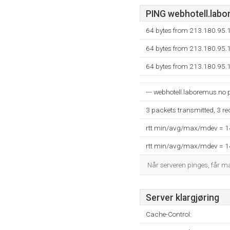
PING webhotell.labor
64 bytes from 213.180.95.
64 bytes from 213.180.95.
64 bytes from 213.180.95.
--- webhotell.laboremus.no pi
3 packets transmitted, 3 r
rtt min/avg/max/mdev = 
rtt min/avg/max/mdev = 
Når serveren pinges, får 
Server klargjøring
Cache-Control: