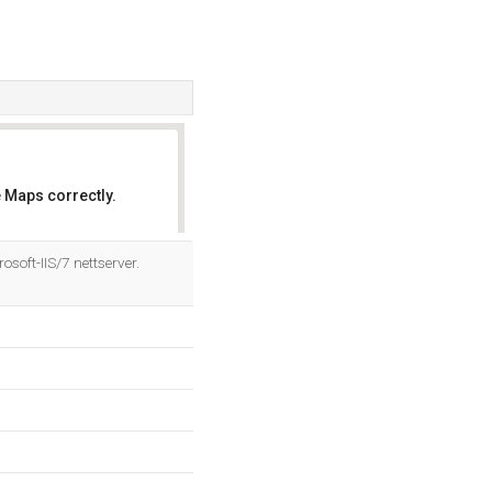
 Maps correctly.
OK
osoft-IIS/7 nettserver.