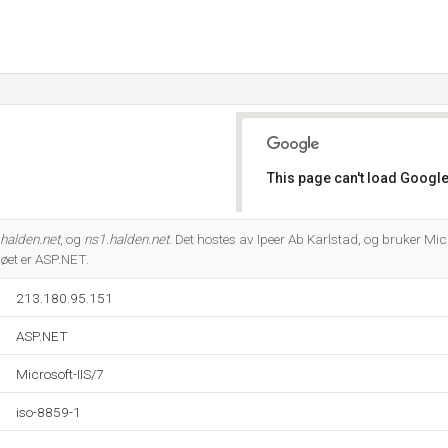
This page can't load Google
Do you own this website?
halden.net
, og
ns1.halden.net
. Det hostes av Ipeer Ab Karlstad, og bruker Micr
et er ASP.NET.
213.180.95.151
ASP.NET
Microsoft-IIS/7
iso-8859-1