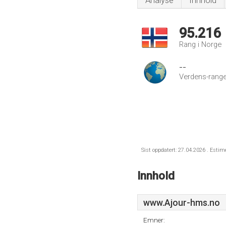
Analyse
Innhold
95.216
Rang i Norge
--
Verdens-range
Sist oppdatert: 27.04.2026 . Estim
Innhold
www.Ajour-hms.no
Emner: