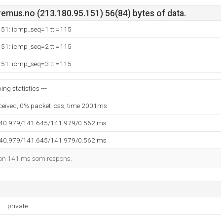
emus.no (213.180.95.151) 56(84) bytes of data.
151: icmp_seq=1 ttl=115
151: icmp_seq=2 ttl=115
151: icmp_seq=3 ttl=115
ng statistics ---
eceived, 0% packet loss, time 2001ms
140.979/141.645/141.979/0.562 ms
140.979/141.645/141.979/0.562 ms
man 141 ms som respons.
private