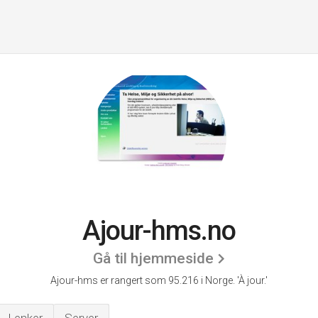
Ajour-hms.no
Gå til hjemmeside
Ajour-hms er rangert som 95.216 i Norge.
'À jour.'