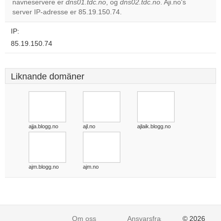
navneservere er
dns01.tdc.no
, og
dns02.tdc.no
. Aji.no's
Do you
OK
server IP-adresse er 85.19.150.74.
own this
website?
IP:
85.19.150.74
Liknande domäner
ajja.blogg.no
ajl.no
ajlaik.blogg.no
ajm.blogg.no
ajm.no
Om oss
Ansvarsfraskrivelse
© 2026