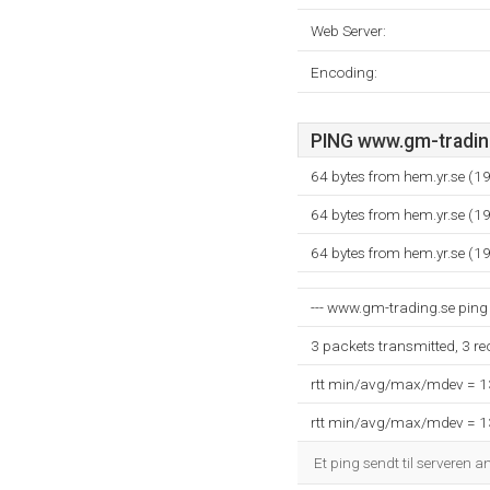
Web Server:
Encoding:
PING www.gm-trading
64 bytes from hem.yr.se (1
64 bytes from hem.yr.se (1
64 bytes from hem.yr.se (1
--- www.gm-trading.se ping s
3 packets transmitted, 3 r
rtt min/avg/max/mdev = 
rtt min/avg/max/mdev = 
Et ping sendt til serveren a