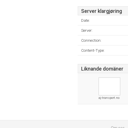
Server klargjøring
Date:
Server:
Connection:
Content-Type:
Liknande domäner
aj-transport.no