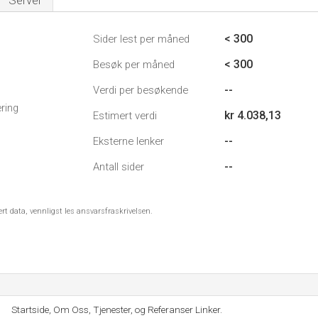
Server
< 300
Sider lest per måned
< 300
Besøk per måned
--
Verdi per besøkende
ring
kr 4.038,13
Estimert verdi
--
Eksterne lenker
--
Antall sider
ert data, vennligst les ansvarsfraskrivelsen.
Startside, Om Oss, Tjenester, og Referanser Linker.