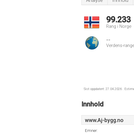
Analyse
Innhold
99.233
Rang i Norge
--
Verdens-range
Sist oppdatert: 27.04.2026 . Estim
Innhold
www.Aj-bygg.no
Emner: