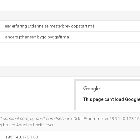
eier erfaring utdannelse mesterbrev oppstart mål
anders johansen bygg byggefirma
This page can't load Google
Do you own this website?
2.comitnet.com
, og
dns1.comitnet.com
. Dets IP-nummer er 195.140.173.100
og bruker Apache/1 nettserver.
195.140.173.100