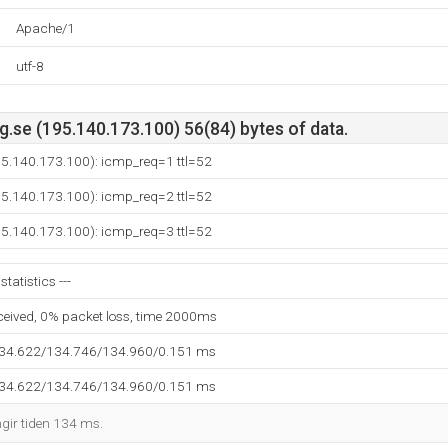
Apache/1
utf-8
.se (195.140.173.100) 56(84) bytes of data.
95.140.173.100): icmp_req=1 ttl=52
95.140.173.100): icmp_req=2 ttl=52
95.140.173.100): icmp_req=3 ttl=52
tatistics ---
eceived, 0% packet loss, time 2000ms
134.622/134.746/134.960/0.151 ms
134.622/134.746/134.960/0.151 ms
ngir tiden 134 ms.