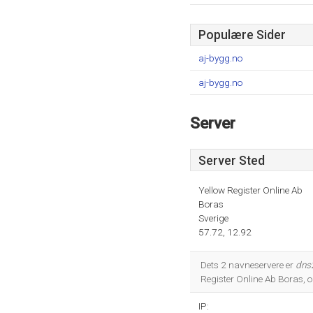
Populære Sider
aj-bygg.no
aj-bygg.no
Server
Server Sted
Yellow Register Online Ab
Boras
Sverige
57.72, 12.92
Dets 2 navneservere er
dns
Register Online Ab Boras, 
IP: