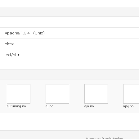
--
Apache/1.3.41 (Unix)
close
text/html
aj-tuning.no
aj.no
aja.no
ajaj.no