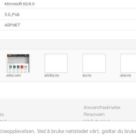
Microsoft-IIS/6.0
5.0_Pub
ASP.NET
aitoc.com
aitotta.no
aiv.no
aivo.no
Ansvarsfraskrivelse
ss
Personvern
sted
Vilkår for bruk
lineopplevelsen. Ved å bruke nettstedet vårt, godtar du bruk