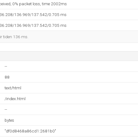
eceived, 0% packet loss, time 2002ms
136.208/136.969/137.542/0.705 ms
136.208/136.969/137.542/0.705 ms
ir tiden 136 ms.
--
88
text/html
/index.html
--
bytes
"df0d8468a86cd1:2681b0"