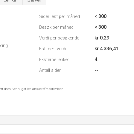
Lenker
Server
< 300
Sider lest per måned
< 300
Besøk per måned
kr 0,29
Verdi per besøkende
ring
kr 4.336,41
Estimert verdi
4
Eksterne lenker
--
Antall sider
ert data, vennligst les ansvarsfraskrivelsen.