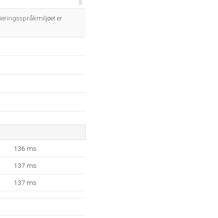
OK
ringsspråkmiljøet er
136 ms
137 ms
137 ms