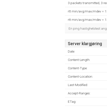
3 packets transmitted, 3 r
rtt min/avg/max/mdev = 
rtt min/avg/max/mdev = 
En ping hastighetstest ang
Server klargjøring
Date:
Content-Length:
Content-Type:
Content-Location:
Last-Modified:
Accept-Ranges:
ETag: