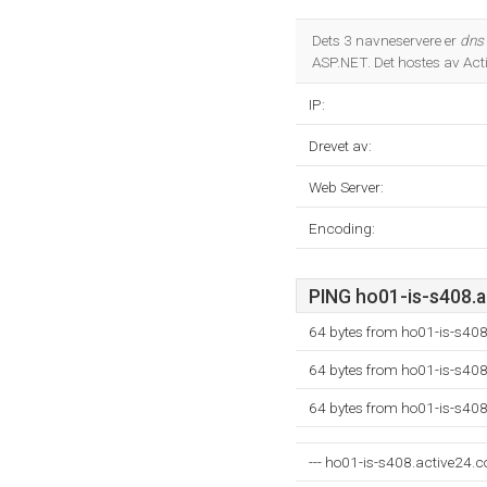
Dets 3 navneservere er
dns
ASP.NET. Det hostes av Acti
IP:
Drevet av:
Web Server:
Encoding:
PING ho01-is-s408.a
64 bytes from ho01-is-s40
64 bytes from ho01-is-s40
64 bytes from ho01-is-s40
--- ho01-is-s408.active24.co