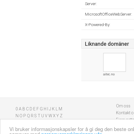
Server:
MicrosoftOfficeWebServer:
X-Powered-By:
Liknande domäner
aitec.no
Om oss
0
A
B
C
D
E
F
G
H
I
J
K
L
M
Kontakt o
N
O
P
Q
R
S
T
U
V
W
X
Y
Z
Fjern nett
Vi bruker informasjonskapsler for å gi deg den beste on
samsvar med
personvernerklæringen vår