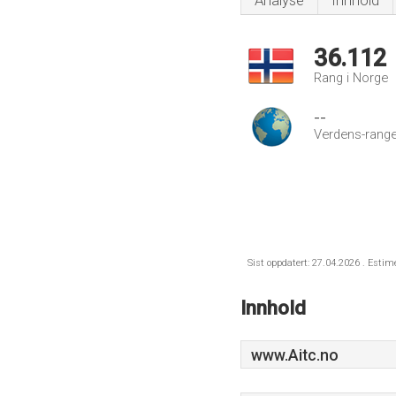
Analyse
Innhold
36.112
Rang i Norge
--
Verdens-range
Sist oppdatert: 27.04.2026 . Estim
Innhold
www.Aitc.no