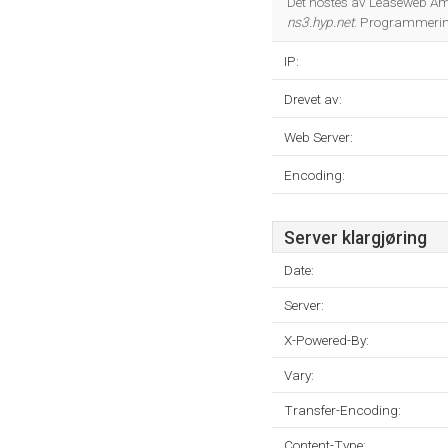
Det hostes av Leaseweb Am
ns3.hyp.net
. Programmerin
IP:
Drevet av:
Web Server:
Encoding:
Server klargjøring
Date:
Server:
X-Powered-By:
Vary:
Transfer-Encoding:
Content-Type: