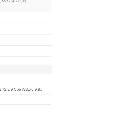
,
ns1.hyp.net
, og
sl/2.2.9 OpenSSL/0.9.8o