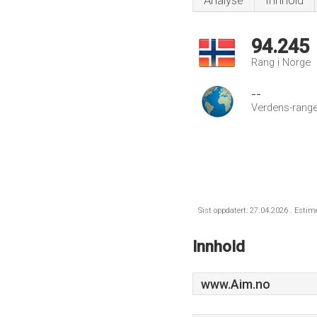
Analyse
Innhold
94.245
Rang i Norge
--
Verdens-range
Sist oppdatert: 27.04.2026 . Estim
Innhold
www.Aim.no