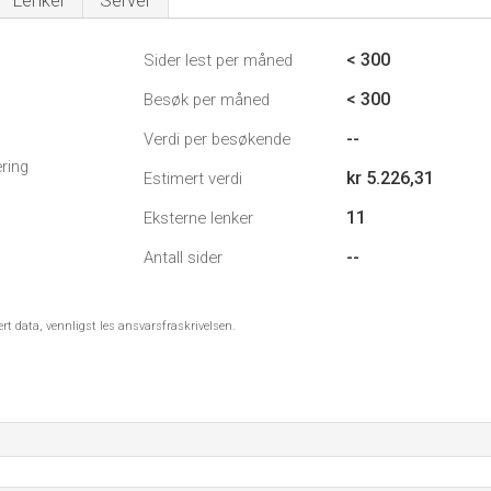
Lenker
Server
< 300
Sider lest per måned
< 300
Besøk per måned
--
Verdi per besøkende
ring
kr 5.226,31
Estimert verdi
11
Eksterne lenker
--
Antall sider
ert data, vennligst les ansvarsfraskrivelsen.