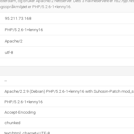
sterdam, og bruker Apache/2 nettserver. Dets 3 navneservere er
ns2.hyp.net
gsspråkmiljøet er PHP/5.2.6-1+lenny16.
95.211.73.168
PHP/5.2.6-1+lenny16
Apache/2
utf-8
--
Apache/2.2.9 (Debian) PHP/5.2.6-1+lenny16 with Suhosin-Patch mod_s
PHP/5.2.6-1+lenny16
Accept-Encoding
chunked
text/html; charset=UTF-8