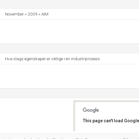
November « 2009 « AIM
Hva slags egenskaper er viktige i en industriprosess
This page can't load Google
Do you own this website?