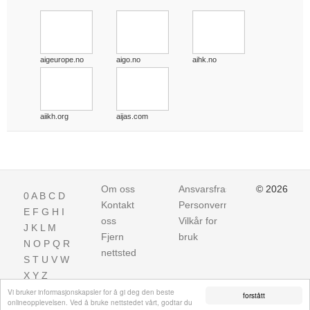
aigeurope.no
aigo.no
aihk.no
aiikh.org
aijas.com
Om oss
Ansvarsfraskrivelse
© 2026
0
A
B
C
D
Kontakt
Personvern
E
F
G
H
I
oss
Vilkår for
J
K
L
M
Fjern
bruk
N
O
P
Q
R
nettsted
S
T
U
V
W
X
Y
Z
Vi bruker informasjonskapsler for å gi deg den beste
forstått
onlineopplevelsen. Ved å bruke nettstedet vårt, godtar du