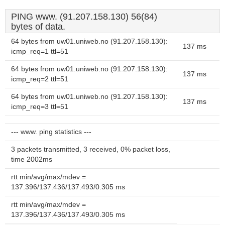
PING www. (91.207.158.130) 56(84)
bytes of data.
64 bytes from uw01.uniweb.no (91.207.158.130):
137 ms
icmp_req=1 ttl=51
64 bytes from uw01.uniweb.no (91.207.158.130):
137 ms
icmp_req=2 ttl=51
64 bytes from uw01.uniweb.no (91.207.158.130):
137 ms
icmp_req=3 ttl=51
--- www. ping statistics ---
3 packets transmitted, 3 received, 0% packet loss,
time 2002ms
rtt min/avg/max/mdev =
137.396/137.436/137.493/0.305 ms
rtt min/avg/max/mdev =
137.396/137.436/137.493/0.305 ms