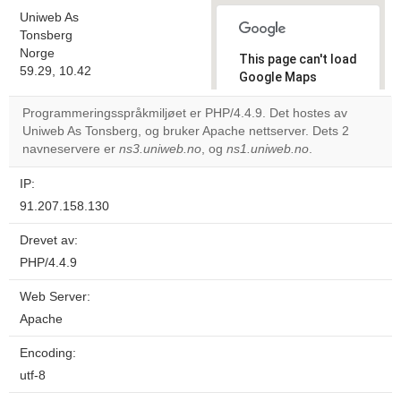
Uniweb As
Tonsberg
Norge
This page can't load
59.29, 10.42
Google Maps
correctly.
Programmeringsspråkmiljøet er PHP/4.4.9. Det hostes av
Uniweb As Tonsberg, og bruker Apache nettserver. Dets 2
Do you
OK
navneservere er
ns3.uniweb.no
, og
ns1.uniweb.no
own this
.
website?
IP:
91.207.158.130
Drevet av:
PHP/4.4.9
Web Server:
Apache
Encoding:
utf-8