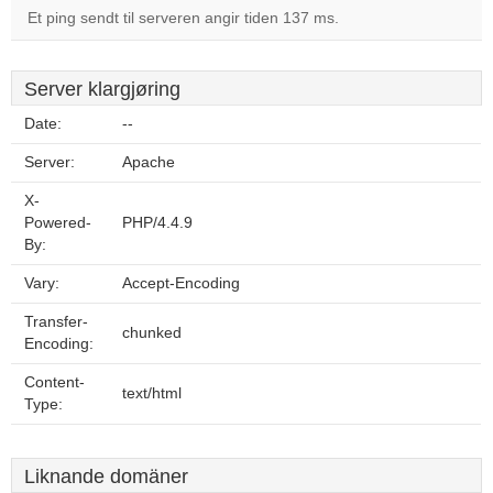
Et ping sendt til serveren angir tiden 137 ms.
Server klargjøring
Date:
--
Server:
Apache
X-
Powered-
PHP/4.4.9
By:
Vary:
Accept-Encoding
Transfer-
chunked
Encoding:
Content-
text/html
Type:
Liknande domäner