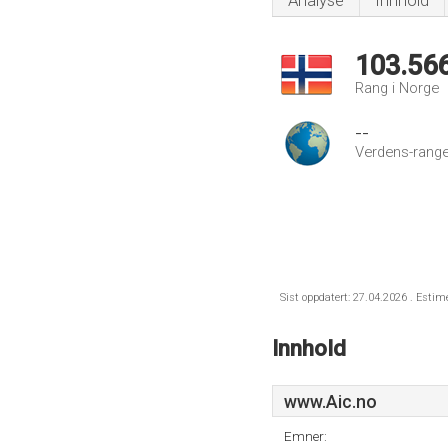
Analyse
Innhold
103.56
Rang i Norge
--
Verdens-range
Sist oppdatert: 27.04.2026 . Estim
Innhold
www.Aic.no
Emner: