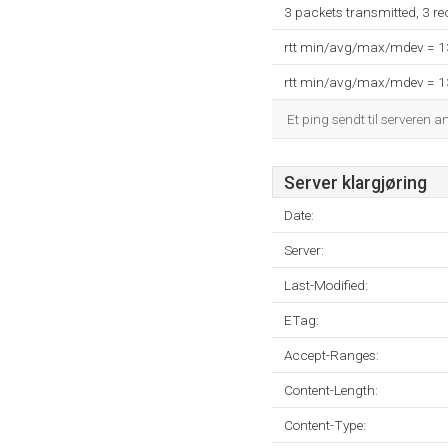
3 packets transmitted, 3 r
rtt min/avg/max/mdev = 
rtt min/avg/max/mdev = 
Et ping sendt til serveren a
Server klargjøring
Date:
Server:
Last-Modified:
ETag:
Accept-Ranges:
Content-Length:
Content-Type: