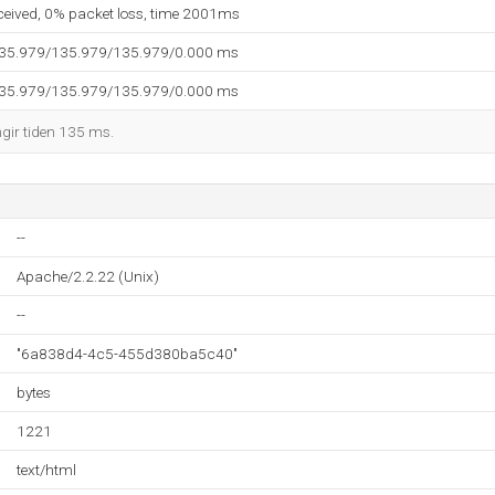
eceived, 0% packet loss, time 2001ms
135.979/135.979/135.979/0.000 ms
135.979/135.979/135.979/0.000 ms
ngir tiden 135 ms.
--
Apache/2.2.22 (Unix)
--
"6a838d4-4c5-455d380ba5c40"
bytes
1221
text/html