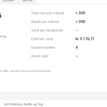
Lenker
Server
< 300
Sider lest per måned
6
< 300
Besøk per måned
--
Verdi per besøkende
ring
kr 5.176,71
Estimert verdi
4
Eksterne lenker
--
Antall sider
ert data, vennligst les ansvarsfraskrivelsen.
Visit Manilva, Renfe, og Tog.