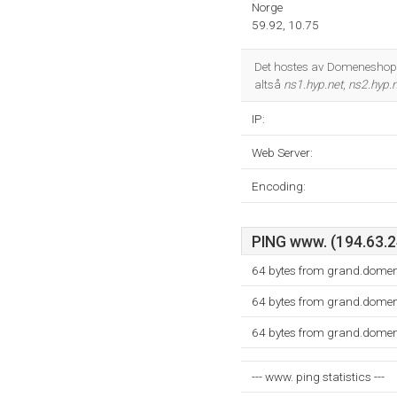
Norge
59.92, 10.75
Det hostes av Domeneshop A
altså
ns1.hyp.net
,
ns2.hyp.n
IP:
Web Server:
Encoding:
PING www. (194.63.24
64 bytes from grand.domen
64 bytes from grand.domen
64 bytes from grand.domen
--- www. ping statistics ---