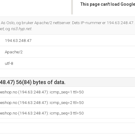
This page can't load Google
Do you own this website?
s Oslo, og bruker Apache/2 nettserver. Dets IP-nummer er 194.63.248.47. 
et
, og
ns3.hyp.net
.
194.63.248.47
Apache/2
utf-8
8.47) 56(84) bytes of data.
eshop.no (194.63.248.47): icmp_seq=1 ttl=50
eshop.no (194.63.248.47): icmp_seq=2 ttl=50
eshop.no (194.63.248.47): icmp_seq=3 ttl=50