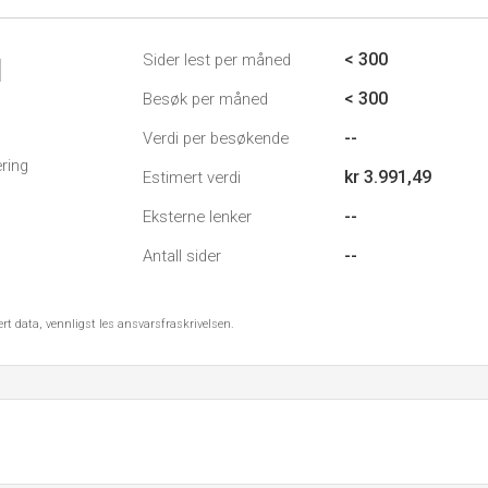
< 300
Sider lest per måned
1
< 300
Besøk per måned
--
Verdi per besøkende
ring
kr 3.991,49
Estimert verdi
--
Eksterne lenker
--
Antall sider
ert data, vennligst les ansvarsfraskrivelsen.