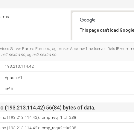
Farms
This page can't load Google
Do you own this website?
ervices Server Farms Fornebu, og bruker Apache/1 nettserver. Dets IP-numm
å
ns1.nextra.no
, og
ns2.nextra.no
.
193.213.114.42
Apache/1
utf-8
 (193.213.114.42) 56(84) bytes of data.
c.no (193.213.114.42): icmp_req=1 ttl=238
c.no (193.213.114.42): icmp_req=2 ttl=238