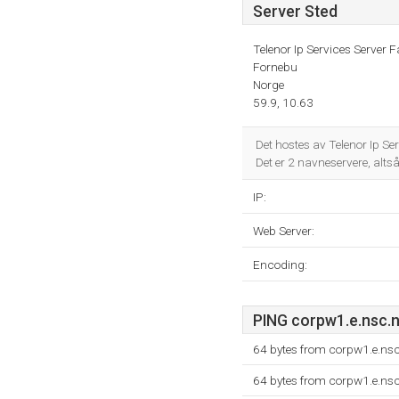
Server Sted
Telenor Ip Services Server 
Fornebu
Norge
59.9, 10.63
Det hostes av Telenor Ip S
Det er 2 navneservere, alts
IP:
Web Server:
Encoding:
PING corpw1.e.nsc.no
64 bytes from corpw1.e.ns
64 bytes from corpw1.e.ns