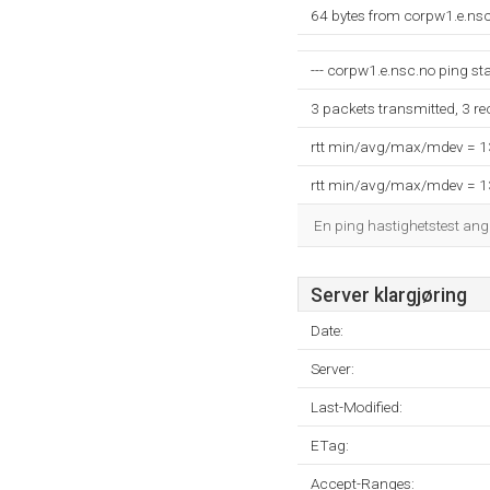
64 bytes from corpw1.e.ns
--- corpw1.e.nsc.no ping stat
3 packets transmitted, 3 r
rtt min/avg/max/mdev = 
rtt min/avg/max/mdev = 
En ping hastighetstest ang
Server klargjøring
Date:
Server:
Last-Modified:
ETag:
Accept-Ranges: