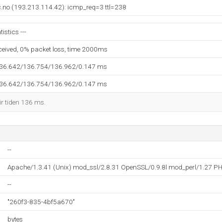
c.no (193.213.114.42): icmp_req=3 ttl=238
istics ---
eceived, 0% packet loss, time 2000ms
136.642/136.754/136.962/0.147 ms
136.642/136.754/136.962/0.147 ms
ir tiden 136 ms.
--
Apache/1.3.41 (Unix) mod_ssl/2.8.31 OpenSSL/0.9.8l mod_perl/1.27 PH
--
"260f3-835-4bf5a670"
bytes