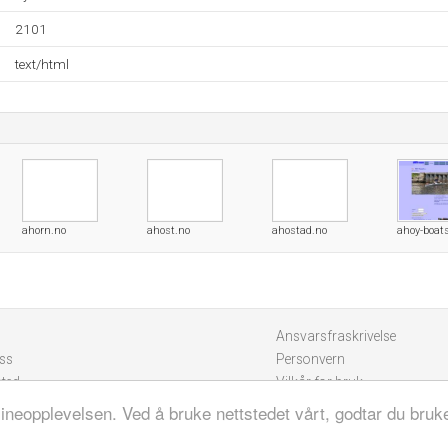
2101
text/html
ahorn.no
ahost.no
ahostad.no
ahoy-boats
Ansvarsfraskrivelse
ss
Personvern
sted
Vilkår for bruk
lineopplevelsen. Ved å bruke nettstedet vårt, godtar du bruk