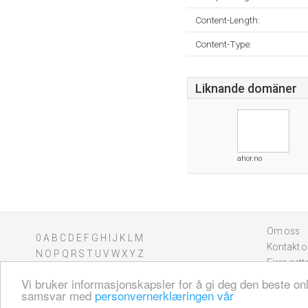
Content-Length:
Content-Type:
Liknande domäner
ahor.no
Om oss
0
A
B
C
D
E
F
G
H
I
J
K
L
M
Kontakt o
N
O
P
Q
R
S
T
U
V
W
X
Y
Z
Fjern nett
Vi bruker informasjonskapsler for å gi deg den beste on
samsvar med
personvernerklæringen vår