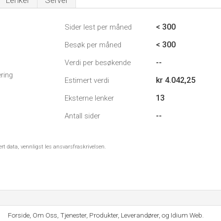
Lenker
Server
< 300
Sider lest per måned
< 300
Besøk per måned
--
Verdi per besøkende
ring
kr 4.042,25
Estimert verdi
13
Eksterne lenker
--
Antall sider
ert data, vennligst les ansvarsfraskrivelsen.
Forside, Om Oss, Tjenester, Produkter, Leverandører, og Idium Web.