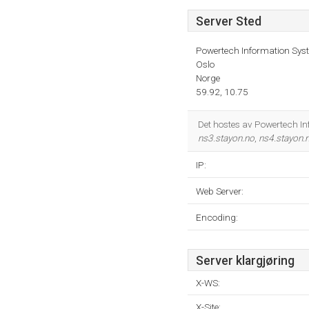
Server Sted
Powertech Information Sys
Oslo
Norge
59.92, 10.75
Det hostes av Powertech In
ns3.stayon.no
,
ns4.stayon.
IP:
Web Server:
Encoding:
Server klargjøring
X-WS:
X-Site: