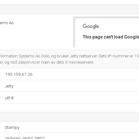
tems As
This page can't load Google
Do you own this website?
formation Systems As Oslo, og bruker Jetty nettserver. Dets IP-nummer er 1
no
, og
ns5.stayon.no
er noen av dets 5 navneservere.
195.159.67.26
Jetty
utf-8
Stampy
/asbjorn_giortz_0802