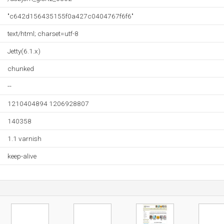
"c642d156435155f0a427c0404767f6f6"
text/html; charset=utf-8
Jetty(6.1.x)
chunked
--
1210404894 1206928807
140358
1.1 varnish
keep-alive