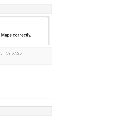
 Maps correctly.
OK
95.159.67.26.