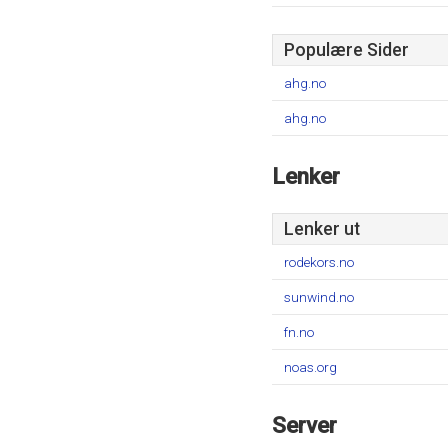
Populære Sider
ahg.no
ahg.no
Lenker
Lenker ut
rodekors.no
sunwind.no
fn.no
noas.org
Server