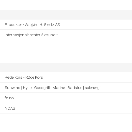
Produkter - Asbjørn H. Giørtz AS
internasjonalt senter ålesund:::
Røde Kors - Røde Kors
Sunwind | Hytte | Gassgrill | Marine | Badstue | solenergi
fn.no
NOAS