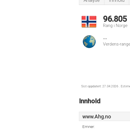
Analyse
Innhold
96.805
Rang i Norge
--
Verdens-range
Sist oppdatert: 27.04.2026 . Estim
Innhold
www.Ahg.no
Emner: