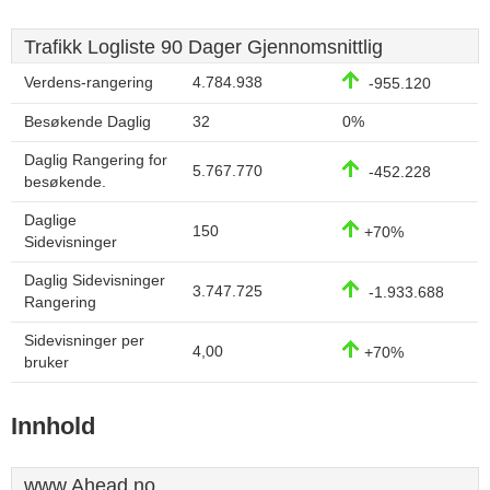
Trafikk Logliste 90 Dager Gjennomsnittlig
Verdens-rangering
4.784.938
-955.120
Besøkende Daglig
32
0%
Daglig Rangering for
5.767.770
-452.228
besøkende.
Daglige
150
+70%
Sidevisninger
Daglig Sidevisninger
3.747.725
-1.933.688
Rangering
Sidevisninger per
4,00
+70%
bruker
Innhold
www.Ahead.no