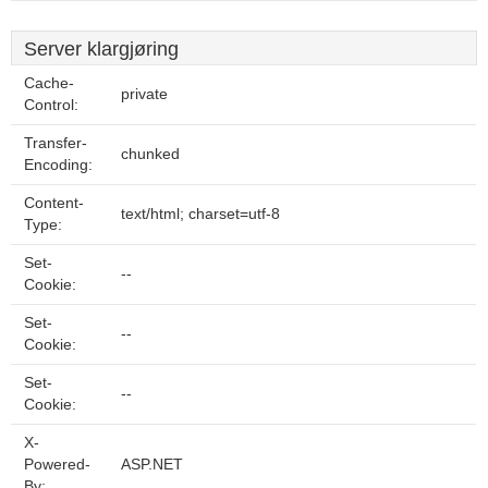
Server klargjøring
Cache-
private
Control:
Transfer-
chunked
Encoding:
Content-
text/html; charset=utf-8
Type:
Set-
--
Cookie:
Set-
--
Cookie:
Set-
--
Cookie:
X-
Powered-
ASP.NET
By: