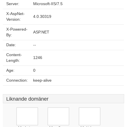
Server:
Microsoft-IIS/7.5
X-AspNet-
4.0.30319
Version:
X-Powered-
ASP.NET
By:
Date:
--
Content-
1246
Length:
Age:
0
Connection:
keep-alive
Liknande domäner