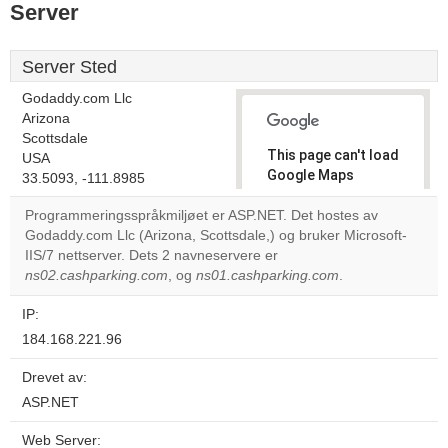
Server
Server Sted
Godaddy.com Llc
Arizona
Scottsdale
This page can't load
USA
Google Maps
33.5093, -111.8985
correctly.
Programmeringsspråkmiljøet er ASP.NET. Det hostes av
Godaddy.com Llc (Arizona, Scottsdale,) og bruker Microsoft-
Do you
OK
IIS/7 nettserver. Dets 2 navneservere er
own this
website?
ns02.cashparking.com
, og
ns01.cashparking.com
.
IP:
184.168.221.96
Drevet av:
ASP.NET
Web Server: