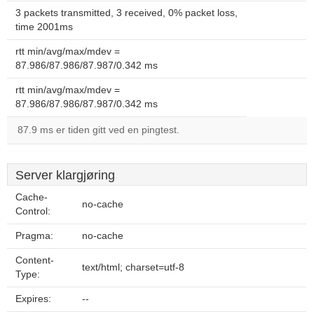
3 packets transmitted, 3 received, 0% packet loss,
time 2001ms
rtt min/avg/max/mdev =
87.986/87.986/87.987/0.342 ms
rtt min/avg/max/mdev =
87.986/87.986/87.987/0.342 ms
87.9 ms er tiden gitt ved en pingtest.
Server klargjøring
Cache-
no-cache
Control:
Pragma:
no-cache
Content-
text/html; charset=utf-8
Type:
Expires:
--