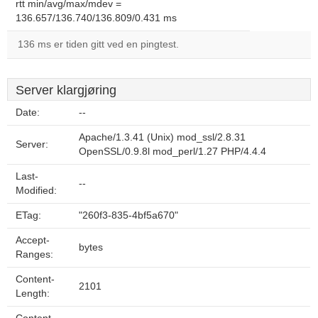
rtt min/avg/max/mdev =
136.657/136.740/136.809/0.431 ms
136 ms er tiden gitt ved en pingtest.
Server klargjøring
Date:
--
Apache/1.3.41 (Unix) mod_ssl/2.8.31
Server:
OpenSSL/0.9.8l mod_perl/1.27 PHP/4.4.4
Last-
--
Modified:
ETag:
"260f3-835-4bf5a670"
Accept-
bytes
Ranges:
Content-
2101
Length: