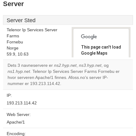
Server
Server Sted
Telenor Ip Services Server
Farms
Fornebu
This page can't load
Norge
Google Maps
59.9, 10.63
correctly.
Dets 3 navneservere er
ns2.hyp.net
,
ns3.hyp.net
, og
ns1.hyp.net
. Telenor Ip Services Server Farms Fornebu er
Do you
OK
hvor serveren Apache/1 finnes. Afoss.no's server IP-
own this
website?
nummer er 193.213.114.42.
IP:
193.213.114.42
Web Server:
Apache/1
Encoding: