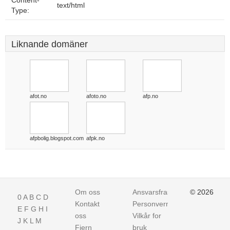
Content-
text/html
Type:
Liknande domäner
afot.no
afoto.no
afp.no
afpbolig.blogspot.com
afpk.no
Om oss
Ansvarsfraskrivelse
© 2026
0
A
B
C
D
Kontakt
Personvern
E
F
G
H
I
oss
Vilkår for
J
K
L
M
Fjern
bruk