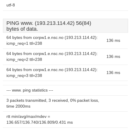
utf-8
PING www. (193.213.114.42) 56(84)
bytes of data.
64 bytes from corpw1.e.nsc.no (193.213.114.42):
136 ms
icmp_req=1 ttl=238
64 bytes from corpw1.e.nsc.no (193.213.114.42):
136 ms
icmp_req=2 ttl=238
64 bytes from corpw1.e.nsc.no (193.213.114.42):
136 ms
icmp_req=3 ttl=238
--- www. ping statistics ---
3 packets transmitted, 3 received, 0% packet loss,
time 2000ms
rtt min/avg/max/mdev =
136.657/136.740/136.809/0.431 ms