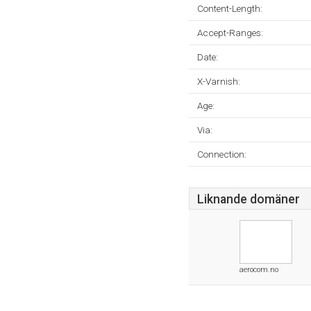
Content-Length:
Accept-Ranges:
Date:
X-Varnish:
Age:
Via:
Connection:
Liknande domäner
aerocom.no