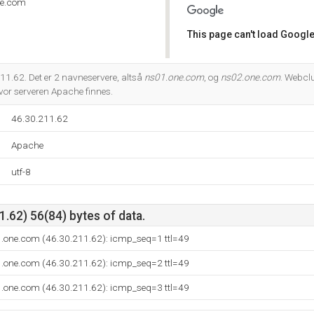
ne.com
This page can't load Google
Do you own this website?
1.62. Det er 2 navneservere, altså
ns01.one.com
, og
ns02.one.com
. Webclu
r serveren Apache finnes.
46.30.211.62
Apache
utf-8
.62) 56(84) bytes of data.
1.one.com (46.30.211.62): icmp_seq=1 ttl=49
1.one.com (46.30.211.62): icmp_seq=2 ttl=49
1.one.com (46.30.211.62): icmp_seq=3 ttl=49