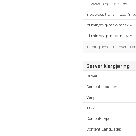
--- www. ping statistics ---
3 packets transmitted, 3 r
rtt min/avg/max/mdev = 
rtt min/avg/max/mdev = 
Et ping sendt til serveren a
Server klargjøring
Server:
Content-Location:
Vary:
TCN:
Content-Type:
Content-Language: