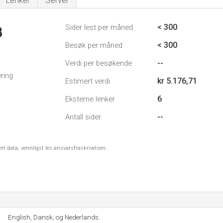
Lenker
Server
< 300
Sider lest per måned
3
< 300
Besøk per måned
--
Verdi per besøkende
ring
kr 5.176,71
Estimert verdi
6
Eksterne lenker
--
Antall sider
ert data, vennligst les ansvarsfraskrivelsen.
English, Dansk, og Nederlands.