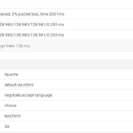
eceived, 0% packet loss, time 2001ms
128.980/128.980/128.981/0.293 ms
128.980/128.980/128.981/0.293 ms
ngir tiden 128 ms.
Apache
default.da.shtml
negotiate,accept-language
choice
text/html
da