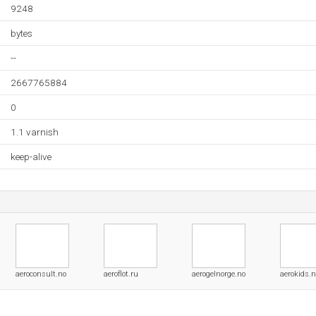
9248
bytes
--
2667765884
0
1.1 varnish
keep-alive
aeroconsult.no
aeroflot.ru
aerogelnorge.no
aerokids.n