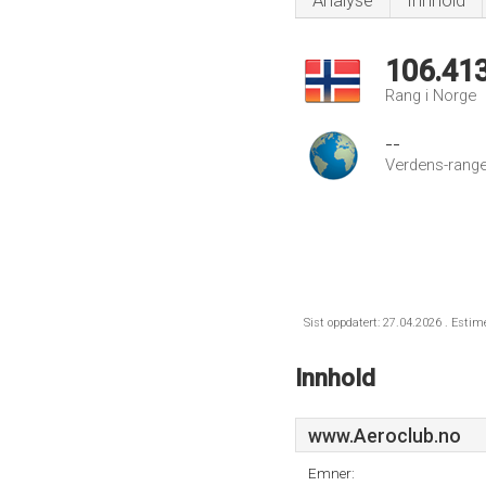
Analyse
Innhold
106.41
Rang i Norge
--
Verdens-range
Sist oppdatert: 27.04.2026 . Estim
Innhold
www.Aeroclub.no
Emner: