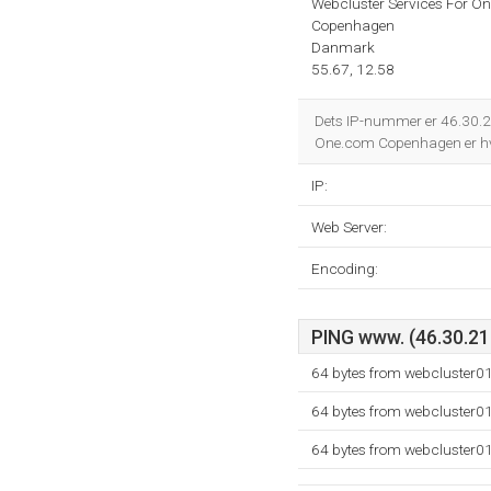
Webcluster Services For O
Copenhagen
Danmark
55.67, 12.58
Dets IP-nummer er 46.30.21
One.com Copenhagen er hvo
IP:
Web Server:
Encoding:
PING www. (46.30.211
64 bytes from webcluster0
64 bytes from webcluster0
64 bytes from webcluster0