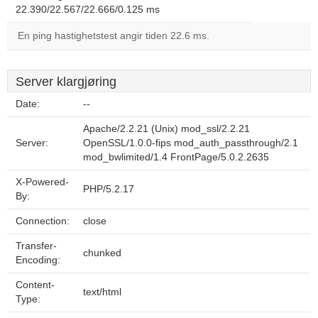
22.390/22.567/22.666/0.125 ms
En ping hastighetstest angir tiden 22.6 ms.
Server klargjøring
Date:
--
Apache/2.2.21 (Unix) mod_ssl/2.2.21
Server:
OpenSSL/1.0.0-fips mod_auth_passthrough/2.1
mod_bwlimited/1.4 FrontPage/5.0.2.2635
X-Powered-
PHP/5.2.17
By:
Connection:
close
Transfer-
chunked
Encoding:
Content-
text/html
Type: