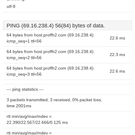
utf-8
PING (69.16.238.4) 56(84) bytes of data.
64 bytes from host.proffh2.com (69.16.238.4):
22.6 ms
icmp_seq=1 ttl=56
64 bytes from host.proffh2.com (69.16.238.4):
22.3 ms
icmp_seq=2 ttl=56
64 bytes from host.proffh2.com (69.16.238.4):
22.6 ms
icmp_seq=3 ttl=56
--- ping statistics ---
3 packets transmitted, 3 received, 0% packet loss,
time 2001ms
rtt min/avg/max/mdev =
22.390/22.567/22.666/0.125 ms
rtt min/avg/max/mdev =