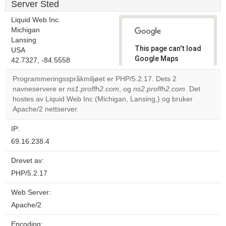
Server Sted
Liquid Web Inc.
Michigan
Lansing
This page can't load
USA
Google Maps
42.7327, -84.5558
correctly.
Programmeringsspråkmiljøet er PHP/5.2.17. Dets 2
navneservere er
ns1.proffh2.com
, og
ns2.proffh2.com
. Det
Do you
OK
hostes av Liquid Web Inc (Michigan, Lansing,) og bruker
own this
website?
Apache/2 nettserver.
IP:
69.16.238.4
Drevet av:
PHP/5.2.17
Web Server:
Apache/2
Encoding: