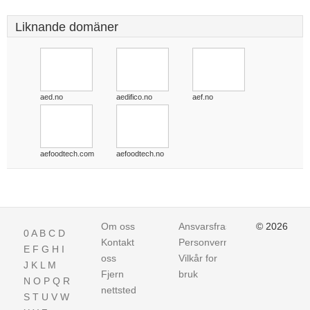
Liknande domäner
aed.no
aedifico.no
aef.no
aefoodtech.com
aefoodtech.no
Om oss
Ansvarsfraskrivelse
© 2026
0
A
B
C
D
Kontakt
Personvern
E
F
G
H
I
oss
Vilkår for
J
K
L
M
Fjern
bruk
N
O
P
Q
R
nettsted
S
T
U
V
W