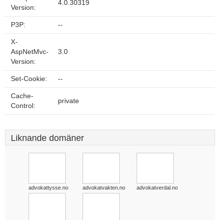
4.0.30319
Version:
P3P:
--
X-
AspNetMvc-
3.0
Version:
Set-Cookie:
--
Cache-
private
Control:
Liknande domäner
advokattysse.no
advokatvakten.no
advokatverdal.no