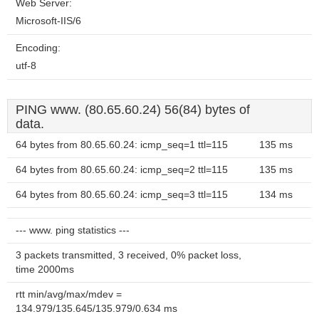
Web Server:
Microsoft-IIS/6
Encoding:
utf-8
PING www. (80.65.60.24) 56(84) bytes of
data.
64 bytes from 80.65.60.24: icmp_seq=1 ttl=115
135 ms
64 bytes from 80.65.60.24: icmp_seq=2 ttl=115
135 ms
64 bytes from 80.65.60.24: icmp_seq=3 ttl=115
134 ms
--- www. ping statistics ---
3 packets transmitted, 3 received, 0% packet loss,
time 2000ms
rtt min/avg/max/mdev =
134.979/135.645/135.979/0.634 ms