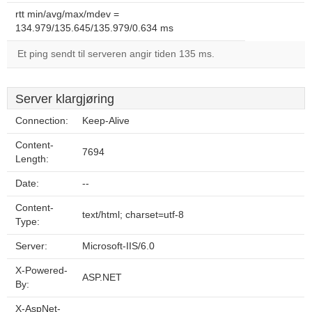
rtt min/avg/max/mdev =
134.979/135.645/135.979/0.634 ms
Et ping sendt til serveren angir tiden 135 ms.
Server klargjøring
Connection:
Keep-Alive
Content-
7694
Length:
Date:
--
Content-
text/html; charset=utf-8
Type:
Server:
Microsoft-IIS/6.0
X-Powered-
ASP.NET
By:
X-AspNet-