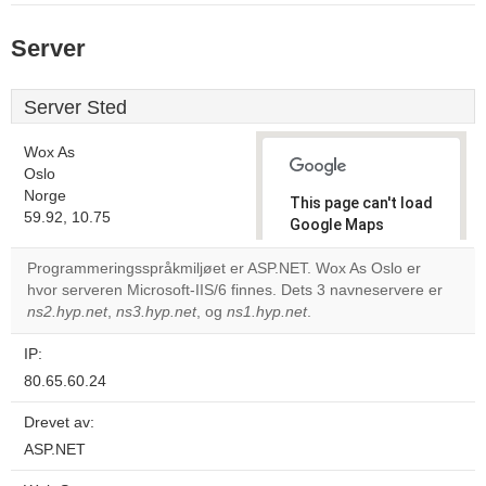
Server
Server Sted
Wox As
Oslo
Norge
This page can't load
59.92, 10.75
Google Maps
correctly.
Programmeringsspråkmiljøet er ASP.NET. Wox As Oslo er
hvor serveren Microsoft-IIS/6 finnes. Dets 3 navneservere er
Do you
OK
ns2.hyp.net
,
ns3.hyp.net
, og
ns1.hyp.net
own this
.
website?
IP:
80.65.60.24
Drevet av:
ASP.NET