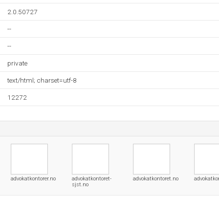
2.0.50727
--
--
private
text/html; charset=utf-8
12272
advokatkontorer.no
advokatkontoret-
advokatkontoret.no
advokatko
sjst.no