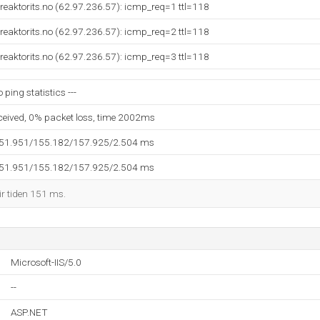
reaktorits.no (62.97.236.57): icmp_req=1 ttl=118
reaktorits.no (62.97.236.57): icmp_req=2 ttl=118
reaktorits.no (62.97.236.57): icmp_req=3 ttl=118
 ping statistics ---
eceived, 0% packet loss, time 2002ms
151.951/155.182/157.925/2.504 ms
151.951/155.182/157.925/2.504 ms
ir tiden 151 ms.
Microsoft-IIS/5.0
--
ASP.NET