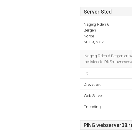
Server Sted
Nagelg Rden 6
Bergen
Norge
60.39, 5.32
Nagelg Rden 6 Bergen er hv
nettstedets DNS-navneserv
IP:
Drevet av:
Web Server:
Encoding:
PING webserver08.rea