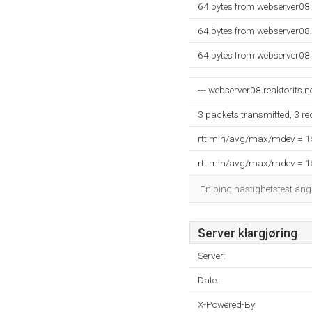
64 bytes from webserver08.
64 bytes from webserver08.
64 bytes from webserver08.
--- webserver08.reaktorits.no
3 packets transmitted, 3 r
rtt min/avg/max/mdev = 
rtt min/avg/max/mdev = 
En ping hastighetstest ang
Server klargjøring
Server:
Date:
X-Powered-By: