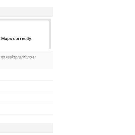
 Maps correctly.
OK
g
ns.reaktordrift.no
er