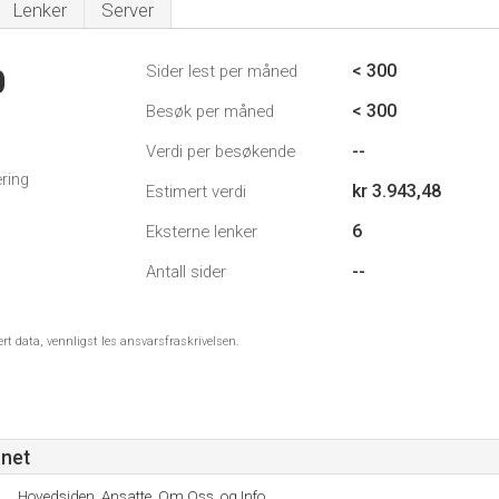
Lenker
Server
< 300
Sider lest per måned
0
< 300
Besøk per måned
--
Verdi per besøkende
ring
kr 3.943,48
Estimert verdi
6
Eksterne lenker
--
Antall sider
ert data, vennligst les ansvarsfraskrivelsen.
net
Hovedsiden, Ansatte, Om Oss, og Info.