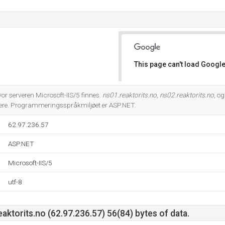
This page can't load Google
Do you own this website?
or serveren Microsoft-IIS/5 finnes.
ns01.reaktorits.no
,
ns02.reaktorits.no
, o
ere. Programmeringsspråkmiljøet er ASP.NET.
62.97.236.57
ASP.NET
Microsoft-IIS/5
utf-8
ktorits.no (62.97.236.57) 56(84) bytes of data.