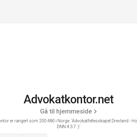
Advokatkontor.net
Gå til hjemmeside
ntor er rangert som 200.480 i Norge.
'Advokatfellesskapet Drevland - H
DNN 4.3.7 .)'