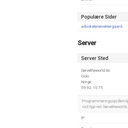
Populære Sider
advokateneivektergaard..
Server
Server Sted
Servetheworld As
Oslo
Norge
59.92, 10.75
Programmeringsspråkmiljøet
ns3.hyp.net
. Servetheworld 
IP: