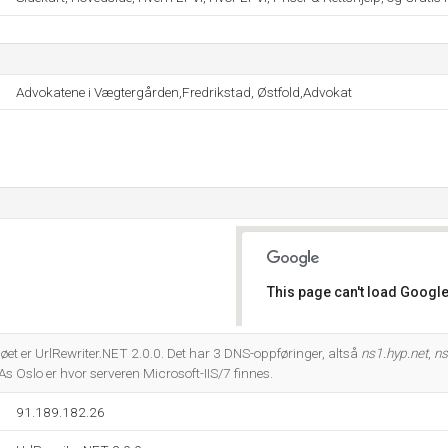
Advokatene i Vægtergården,Fredrikstad, Østfold,Advokat
This page can't load Google
Do you own this website?
 er UrlRewriter.NET 2.0.0. Det har 3 DNS-oppføringer, altså
ns1.hyp.net
,
ns
As Oslo er hvor serveren Microsoft-IIS/7 finnes.
91.189.182.26