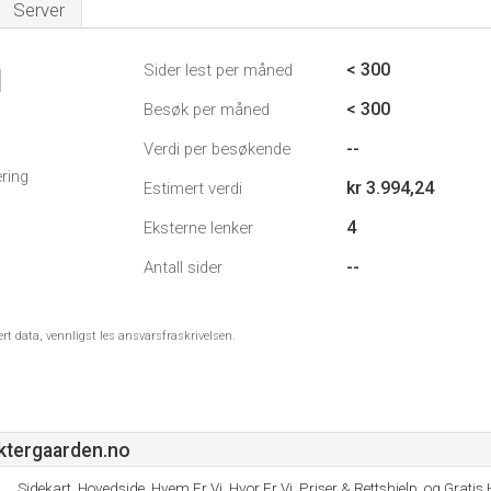
Server
< 300
Sider lest per måned
1
< 300
Besøk per måned
--
Verdi per besøkende
ring
kr 3.994,24
Estimert verdi
4
Eksterne lenker
--
Antall sider
ert data, vennligst les ansvarsfraskrivelsen.
ktergaarden.no
Sidekart, Hovedside, Hvem Er Vi, Hvor Er Vi, Priser & Rettshjelp, og Gratis