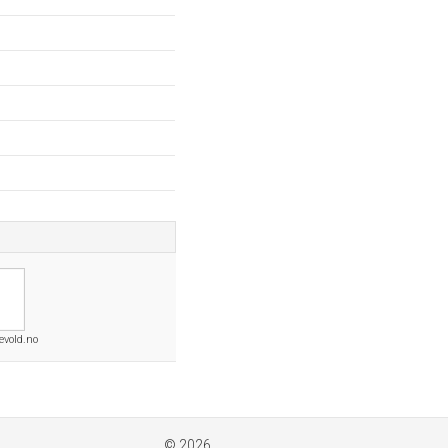
evold.no
© 2026