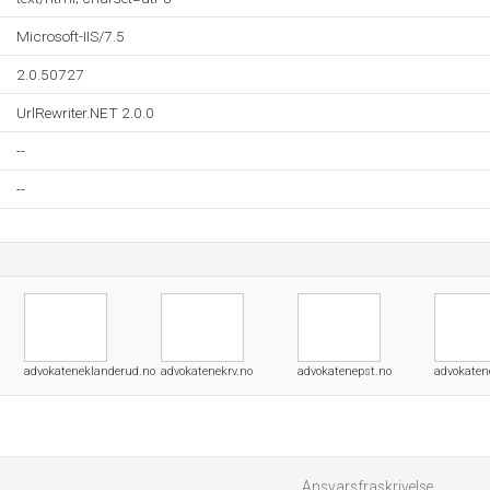
Microsoft-IIS/7.5
2.0.50727
UrlRewriter.NET 2.0.0
--
--
advokateneklanderud.no
advokatenekrv.no
advokatenepst.no
advokaten
Ansvarsfraskrivelse