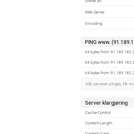
Drevet av:
Web Server:
Encoding:
PING www. (91.189.18
64 bytes from 91.189.182.
64 bytes from 91.189.182.
64 bytes from 91.189.182.
Når serveren pinges, får 
Server klargjøring
Cache-Control:
Content-Length:
Content-Type: