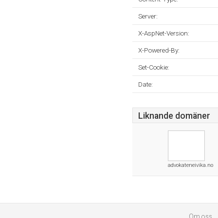
Server:
X-AspNet-Version:
X-Powered-By:
Set-Cookie:
Date:
Liknande domäner
advokateneivika.no
Om oss