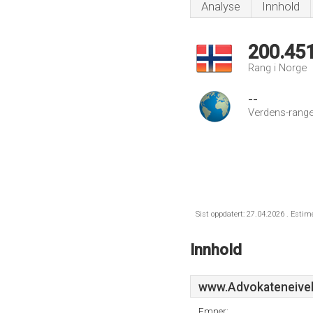
Analyse
Innhold
200.45
Rang i Norge
--
Verdens-range
Sist oppdatert: 27.04.2026 . Estim
Innhold
www.Advokateneive
Emner: