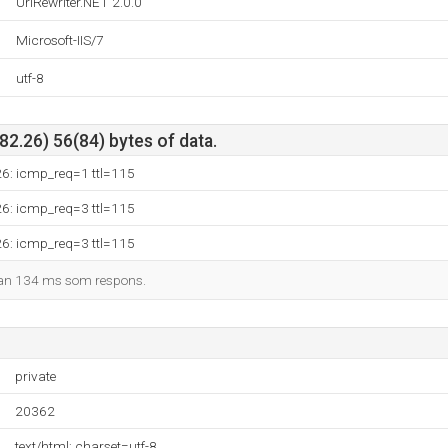
UrlRewriter.NET 2.0.0
Microsoft-IIS/7
utf-8
2.26) 56(84) bytes of data.
26: icmp_req=1 ttl=115
26: icmp_req=3 ttl=115
26: icmp_req=3 ttl=115
man 134 ms som respons.
private
20362
text/html; charset=utf-8