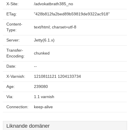
X-Site:
/advokatbrath385_no
ETag:
"428b812fa2bed89b59819de9322ac918"
Content-
text/html; charset=utf-8
Type:
Server:
Jetty(6.1.x)
Transfer-
chunked
Encoding:
Date:
--
X-Varnish:
1210811121 1204133734
Age:
239080
Via:
1.1 varnish
Connection:
keep-alive
Liknande domäner