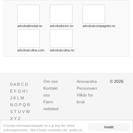
advokatbredal.no
advokatbrem.no
advokatcompagniet.no
advokatculina.com
advokatculina.no
Om oss
Ansvarsfraskrivelse
© 2026
0
A
B
C
D
Kontakt
Personvern
E
F
G
H
I
oss
Vilkår for
J
K
L
M
Fjern
bruk
N
O
P
Q
R
nettsted
S
T
U
V
W
X
Y
Z
Vi bruker informasjonskapsler for å gi deg den beste
forstått
onlineopplevelsen. Ved å bruke nettstedet vårt, godtar du