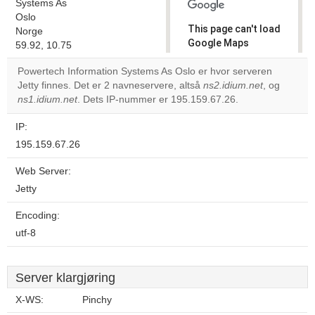
Systems As
Oslo
This page can't load
Norge
Google Maps
59.92, 10.75
correctly.
Powertech Information Systems As Oslo er hvor serveren
Jetty finnes. Det er 2 navneservere, altså
ns2.idium.net
, og
Do you
OK
ns1.idium.net
. Dets IP-nummer er 195.159.67.26.
own this
website?
IP:
195.159.67.26
Web Server:
Jetty
Encoding:
utf-8
Server klargjøring
X-WS:
Pinchy