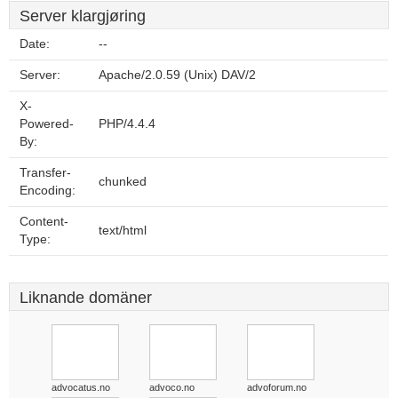
Server klargjøring
Date:
--
Server:
Apache/2.0.59 (Unix) DAV/2
X-
Powered-
PHP/4.4.4
By:
Transfer-
chunked
Encoding:
Content-
text/html
Type:
Liknande domäner
advocatus.no
advoco.no
advoforum.no