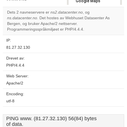
Google Maps
correctly.
Dets 2 navneservere er
ns2.datacenter.no
, og
ns.datacenter.no
. Det hostes av Webhuset Datasenter As
Do you
OK
Bergen, og bruker Apache/2 nettserver.
own this
website?
Programmeringsspråkmiljøet er PHP/4.4.4.
IP:
81.27.32.130
Drevet av:
PHP/4.4.4
Web Server:
Apache/2
Encoding:
utf-8
PING www. (81.27.32.130) 56(84) bytes
of data.