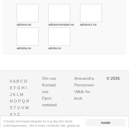
advisor.no
advisorrevisjon.no
advisors.no
advista.no
advita.no
Om oss
Ansvarsfraskrivelse
© 2026
0
A
B
C
D
Kontakt
Personvern
E
F
G
H
I
oss
Vilkår for
J
K
L
M
Fjern
bruk
N
O
P
Q
R
nettsted
S
T
U
V
W
X
Y
Z
Vi bruker informasjonskapsler for å gi deg den beste
forstått
onlineopplevelsen. Ved å bruke nettstedet vårt, godtar du