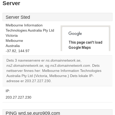
Server
Server Sted
Melbourne Information
Technologies Australia Pty Ltd
Victoria
Melbourne
This page can't load
Australia
Google Maps
-37.82, 144.97
correctly.
Dets 3 navneservere er
ns.domainnetwork.se
,
Do you
ns2.domainnetwork.se
, og
ns3.domainnetwork.com
. Dets
OK
own this
nettserver finnes her: Melbourne Information Technologies
website?
Australia Pty Ltd (Victoria, Melbourne.) Dets lokale IP-
adresse er 203.27.227.230.
IP:
203.27.227.230
PING wrd.se.euro909.com