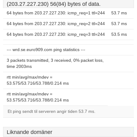
(203.27.227.230) 56(84) bytes of data.
64 bytes from 203.27.227.230: icmp_req=1 ttl=244
53.7 ms
64 bytes from 203.27.227.230: icmp_req=2 ttl=244
53.7 ms
64 bytes from 203.27.227.230: icmp_req=3 ttl=244
53.5 ms
--- wrd.se.euro909.com ping statistics ---
3 packets transmitted, 3 received, 0% packet loss,
time 2003ms
rtt min/avg/max/mdev =
53.575/53.716/53.788/0.214 ms
rtt min/avg/max/mdev =
53.575/53.716/53.788/0.214 ms
Et ping sendt til serveren angir tiden 53.7 ms.
Liknande domäner