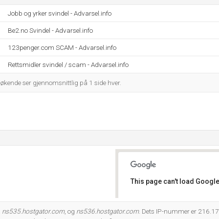
Jobb og yrker svindel - Advarsel.info
Be2.no Svindel - Advarsel.info
123penger.com SCAM - Advarsel.info
Rettsmidler svindel / scam - Advarsel.info
økende ser gjennomsnittlig på 1 side hver.
This page can't load Google
Do you own this website?
å
ns535.hostgator.com
, og
ns536.hostgator.com
. Dets IP-nummer er 216.1