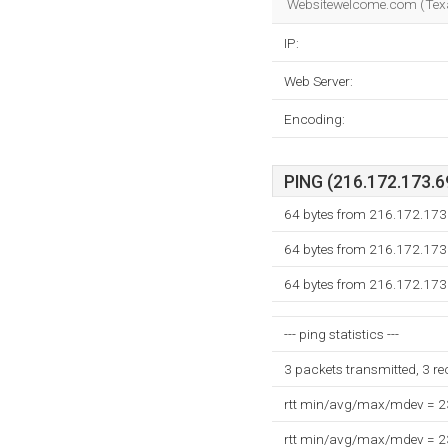
Websitewelcome.com (Texas
IP:
Web Server:
Encoding:
PING (216.172.173.69
64 bytes from 216.172.173
64 bytes from 216.172.173
64 bytes from 216.172.173
--- ping statistics ---
3 packets transmitted, 3 r
rtt min/avg/max/mdev = 
rtt min/avg/max/mdev = 