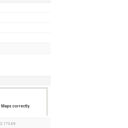
 Maps correctly.
OK
72.173.69.