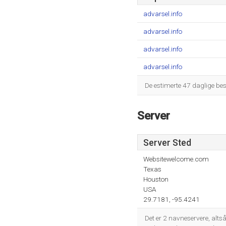
advarsel.info
advarsel.info
advarsel.info
advarsel.info
De estimerte 47 daglige bes
Server
Server Sted
Websitewelcome.com
Texas
Houston
USA
29.7181, -95.4241
Det er 2 navneservere, alts