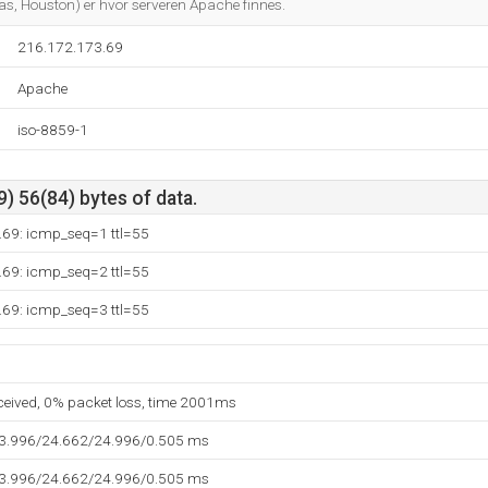
, Houston) er hvor serveren Apache finnes.
216.172.173.69
Apache
iso-8859-1
) 56(84) bytes of data.
.69: icmp_seq=1 ttl=55
.69: icmp_seq=2 ttl=55
.69: icmp_seq=3 ttl=55
eceived, 0% packet loss, time 2001ms
23.996/24.662/24.996/0.505 ms
23.996/24.662/24.996/0.505 ms