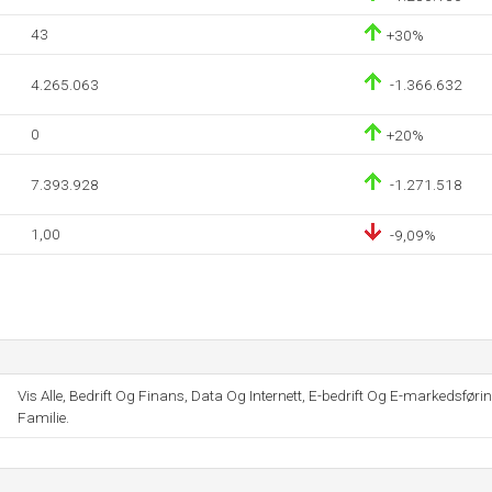
43
+30%
4.265.063
-1.366.632
0
+20%
7.393.928
-1.271.518
1,00
-9,09%
Vis Alle, Bedrift Og Finans, Data Og Internett, E-bedrift Og E-markedsføri
Familie.