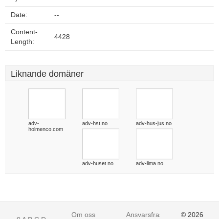
Date:
--
Content-
4428
Length:
Liknande domäner
adv-
adv-hst.no
adv-hus-jus.no
holmenco.com
adv-huset.no
adv-lima.no
Om oss
Ansvarsfraskrivelse
© 2026