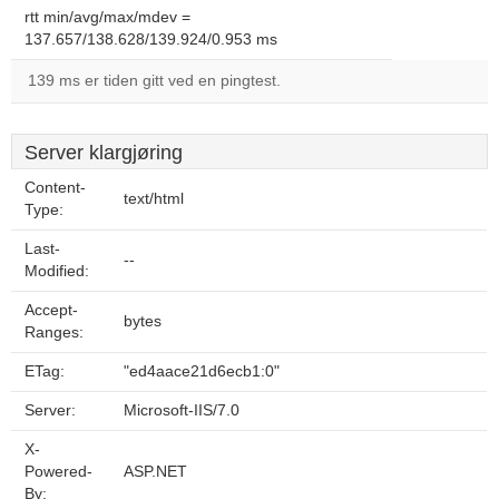
rtt min/avg/max/mdev =
137.657/138.628/139.924/0.953 ms
139 ms er tiden gitt ved en pingtest.
Server klargjøring
Content-
text/html
Type:
Last-
--
Modified:
Accept-
bytes
Ranges:
ETag:
"ed4aace21d6ecb1:0"
Server:
Microsoft-IIS/7.0
X-
Powered-
ASP.NET
By: