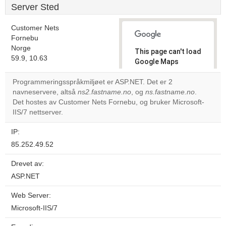
Server Sted
Customer Nets
Fornebu
Norge
This page can't load
59.9, 10.63
Google Maps
correctly.
Programmeringsspråkmiljøet er ASP.NET. Det er 2
navneservere, altså
ns2.fastname.no
, og
ns.fastname.no
.
Do you
OK
Det hostes av Customer Nets Fornebu, og bruker Microsoft-
own this
website?
IIS/7 nettserver.
IP:
85.252.49.52
Drevet av:
ASP.NET
Web Server:
Microsoft-IIS/7