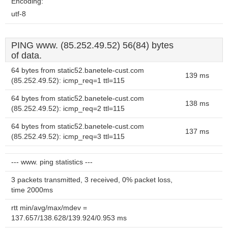
Encoding:
utf-8
PING www. (85.252.49.52) 56(84) bytes
of data.
64 bytes from static52.banetele-cust.com
139 ms
(85.252.49.52): icmp_req=1 ttl=115
64 bytes from static52.banetele-cust.com
138 ms
(85.252.49.52): icmp_req=2 ttl=115
64 bytes from static52.banetele-cust.com
137 ms
(85.252.49.52): icmp_req=3 ttl=115
--- www. ping statistics ---
3 packets transmitted, 3 received, 0% packet loss,
time 2000ms
rtt min/avg/max/mdev =
137.657/138.628/139.924/0.953 ms