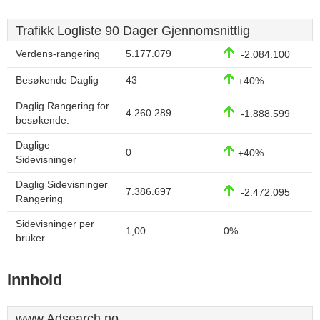
Trafikk Logliste 90 Dager Gjennomsnittlig
Verdens-rangering
5.177.079
-2.084.100
Besøkende Daglig
43
+40%
Daglig Rangering for
4.260.289
-1.888.599
besøkende.
Daglige
0
+40%
Sidevisninger
Daglig Sidevisninger
7.386.697
-2.472.095
Rangering
Sidevisninger per
1,00
0%
bruker
Innhold
www.Adsearch.no