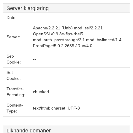
Server klargjøring
Date:
--
Apache/2.2.21 (Unix) mod_ssl/2.2.21
OpenSSL/0.9.8e-fips-rhel5
Server:
mod_auth_passthrough/2.1 mod_bwlimited/1.4
FrontPage/5.0.2.2635 JRun/4.0
Set-
--
Cookie:
Set-
--
Cookie:
Transfer-
chunked
Encoding:
Content-
text/html; charset=UTF-8
Type:
Liknande domäner