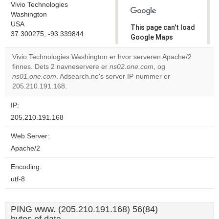
Vivio Technologies
Washington
USA
This page can't load
37.300275, -93.339844
Google Maps
correctly.
Vivio Technologies Washington er hvor serveren Apache/2
finnes. Dets 2 navneservere er
ns02.one.com
, og
Do you
OK
ns01.one.com
. Adsearch.no's server IP-nummer er
own this
website?
205.210.191.168.
IP:
205.210.191.168
Web Server:
Apache/2
Encoding:
utf-8
PING www. (205.210.191.168) 56(84)