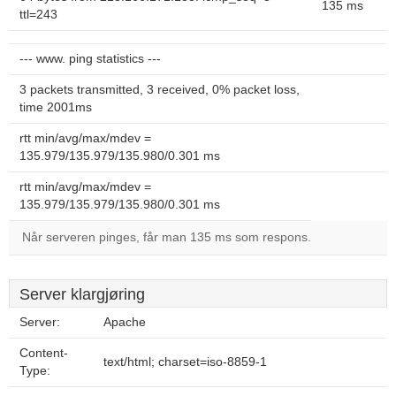
135 ms
ttl=243
--- www. ping statistics ---
3 packets transmitted, 3 received, 0% packet loss,
time 2001ms
rtt min/avg/max/mdev =
135.979/135.979/135.980/0.301 ms
rtt min/avg/max/mdev =
135.979/135.979/135.980/0.301 ms
Når serveren pinges, får man 135 ms som respons.
Server klargjøring
Server:
Apache
Content-
text/html; charset=iso-8859-1
Type: