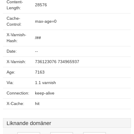
Content-
28576
Length:
Cache-
max-age=0
Control:
X-Varnish-
/##
Hash:
Date:
--
X-Varnish:
736123076 734965937
Age:
7163
Via:
1.1 varnish
Connection:
keep-alive
X-Cache:
hit
Liknande domäner