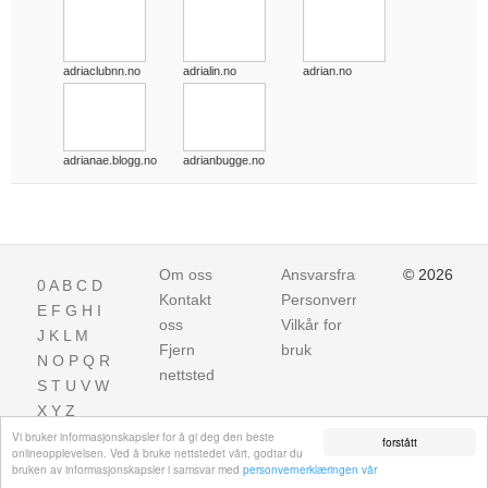
adriaclubnn.no
adrialin.no
adrian.no
adrianae.blogg.no
adrianbugge.no
Om oss
Ansvarsfraskrivelse
© 2026
0
A
B
C
D
Kontakt
Personvern
E
F
G
H
I
oss
Vilkår for
J
K
L
M
Fjern
bruk
N
O
P
Q
R
nettsted
S
T
U
V
W
X
Y
Z
Vi bruker informasjonskapsler for å gi deg den beste
forstått
onlineopplevelsen. Ved å bruke nettstedet vårt, godtar du
bruken av informasjonskapsler i samsvar med
personvernerklæringen vår