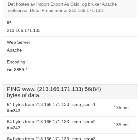
Det hostes av Import Export As Oslo, og bruker Apache
nettserver. Dets IP-nummer er 213.166.171.133.
Do you
OK
own this
website?
IP:
213.166.171.133
Web Server:
Apache
Encoding:
iso-8859-1
PING www. (213.166.171.133) 56(84)
bytes of data.
64 bytes from 213.166.171.133: icmp_seq=1
135 ms
ttl=243
64 bytes from 213.166.171.133: icmp_seq=2
135 ms
ttl=243
64 bytes from 213.166.171.133: icmp_seq=3