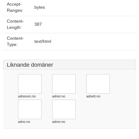
Accept-
bytes
Ranges:
Content-
387
Length:
Content-
text/html
Type:
Liknande domäner
adnesen.no
adnet.no
adnett.no
adno.no
adnor.no