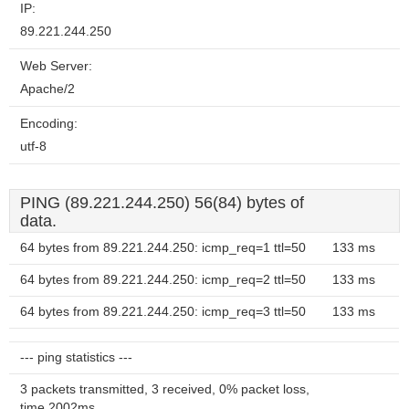
IP:
89.221.244.250
Web Server:
Apache/2
Encoding:
utf-8
PING (89.221.244.250) 56(84) bytes of
data.
64 bytes from 89.221.244.250: icmp_req=1 ttl=50
133 ms
64 bytes from 89.221.244.250: icmp_req=2 ttl=50
133 ms
64 bytes from 89.221.244.250: icmp_req=3 ttl=50
133 ms
--- ping statistics ---
3 packets transmitted, 3 received, 0% packet loss,
time 2002ms