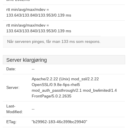
rtt min/avg/max/mdev =
133.643/133.840/133.953/0.139 ms
rtt min/avg/max/mdev =
133.643/133.840/133.953/0.139 ms
Når serveren pinges, får man 133 ms som respons.
Server klargjøring
Date:
--
Apache/2.2.22 (Unix) mod_ssl/2.2.22
OpenSSL/0.9.8e-fips-rhel5
Server:
mod_auth_passthrough/2.1 mod_bwlimited/1.4
FrontPage/5.0.2.2635
Last-
--
Modified:
ETag:
"b29962-183-46c399bc29940"