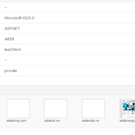
--
Microsoft-IIS/6.0
ASP.NET
4858
text/html
--
private
addeling.com
addend.no
addenda.no
addenergy