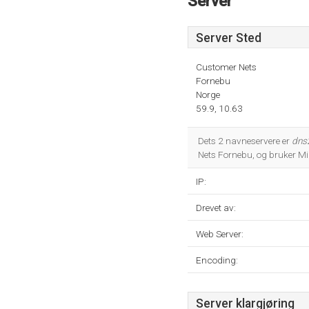
Server
Server Sted
Customer Nets
Fornebu
Norge
59.9, 10.63
Dets 2 navneservere er
dns
Nets Fornebu, og bruker Mic
IP:
Drevet av:
Web Server:
Encoding:
Server klargjøring