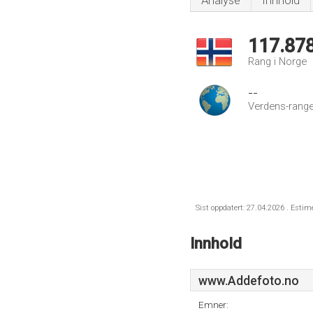
Analyse
Innhold
117.87
Rang i Norge
--
Verdens-range
Sist oppdatert: 27.04.2026 . Estim
Innhold
www.Addefoto.no
Emner: