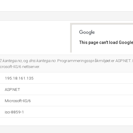
This page can't load Google
Do you own this website?
2.kantega.no
, og
dns.kantega.no
. Programmeringsspråkmiljøet er ASP.NET. 
rosoft-IIS/6 nettserver.
195.18.161.135
ASP.NET
Microsoft-IIS/6
iso-8859-1