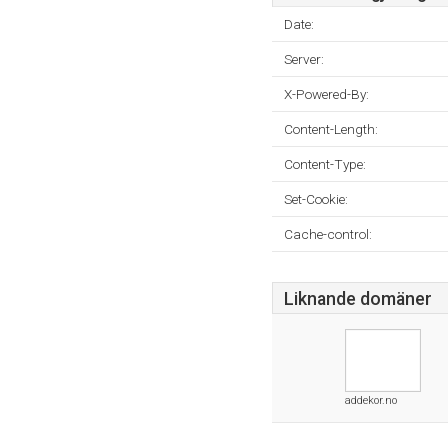
Date:
Server:
X-Powered-By:
Content-Length:
Content-Type:
Set-Cookie:
Cache-control:
Liknande domäner
addekor.no