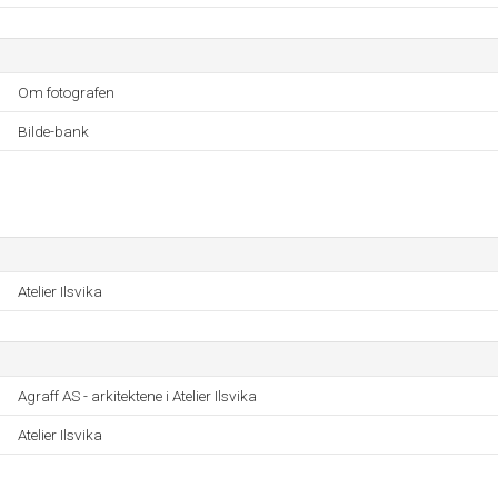
Om fotografen
Bilde-bank
Atelier Ilsvika
Agraff AS - arkitektene i Atelier Ilsvika
Atelier Ilsvika