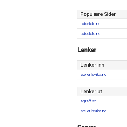
Populære Sider
addefoto.no
addefoto.no
Lenker
Lenker inn
atelierilsvika.no
Lenker ut
agraff.no
atelierilsvika.no