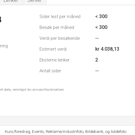
Lenker
Server
< 300
Sider lest per måned
8
< 300
Besøk per måned
--
Verdi per besøkende
ring
kr 4.038,13
Estimert verdi
2
Eksterne lenker
--
Antall sider
ert data, vennligst les ansvarsfraskrivelsen.
Kurs/foredrag, Events, Reklame/industrifoto, Bildebank, og Addefoto.