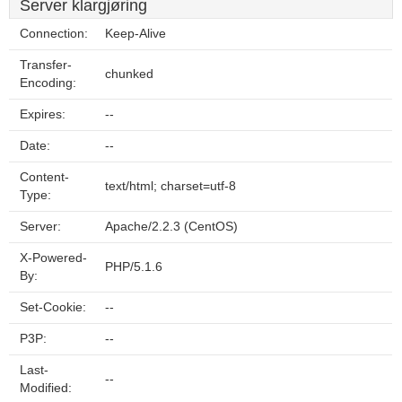
Server klargjøring
Connection:
Keep-Alive
Transfer-
chunked
Encoding:
Expires:
--
Date:
--
Content-
text/html; charset=utf-8
Type:
Server:
Apache/2.2.3 (CentOS)
X-Powered-
PHP/5.1.6
By:
Set-Cookie:
--
P3P:
--
Last-
--
Modified: