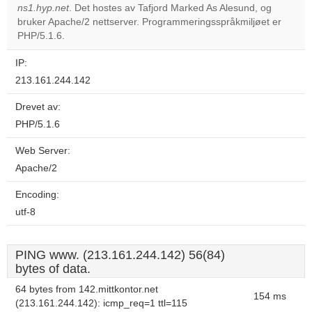
ns1.hyp.net
. Det hostes av Tafjord Marked As Alesund, og
Do you
OK
bruker Apache/2 nettserver. Programmeringsspråkmiljøet er
own this
website?
PHP/5.1.6.
IP:
213.161.244.142
Drevet av:
PHP/5.1.6
Web Server:
Apache/2
Encoding:
utf-8
PING www. (213.161.244.142) 56(84)
bytes of data.
64 bytes from 142.mittkontor.net
154 ms
(213.161.244.142): icmp_req=1 ttl=115