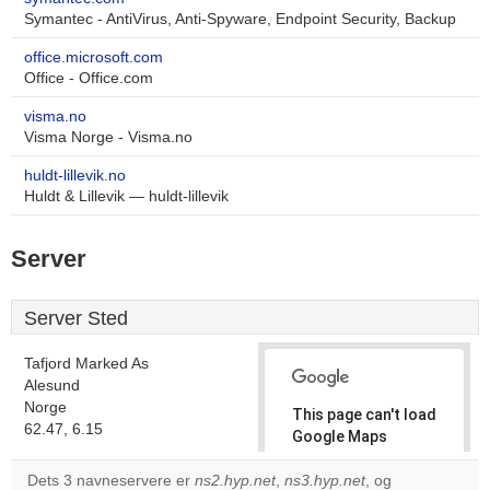
Symantec - AntiVirus, Anti-Spyware, Endpoint Security, Backup
office.microsoft.com
Office - Office.com
visma.no
Visma Norge - Visma.no
huldt-lillevik.no
Huldt & Lillevik — huldt-lillevik
Server
Server Sted
Tafjord Marked As
Alesund
Norge
This page can't load
62.47, 6.15
Google Maps
correctly.
Dets 3 navneservere er
ns2.hyp.net
,
ns3.hyp.net
, og