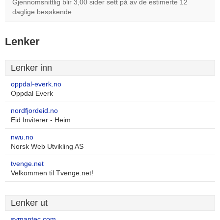
Gjennomsnittlig blir 3,00 sider sett på av de estimerte 12
daglige besøkende.
Lenker
Lenker inn
oppdal-everk.no
Oppdal Everk
nordfjordeid.no
Eid Inviterer - Heim
nwu.no
Norsk Web Utvikling AS
tvenge.net
Velkommen til Tvenge.net!
Lenker ut
symantec.com