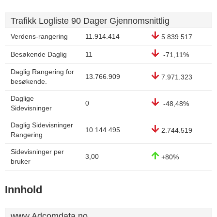
Trafikk Logliste 90 Dager Gjennomsnittlig
Verdens-rangering
11.914.414
5.839.517
Besøkende Daglig
11
-71,11%
Daglig Rangering for
13.766.909
7.971.323
besøkende.
Daglige
0
-48,48%
Sidevisninger
Daglig Sidevisninger
10.144.495
2.744.519
Rangering
Sidevisninger per
3,00
+80%
bruker
Innhold
www.Adcomdata.no