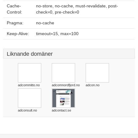
Cache-
no-store, no-cache, must-revalidate, post-
Control:
check=0, pre-check=0
Pragma:
no-cache
Keep-Alive:
timeout=15, max=100
Liknande domäner
adcommitto.no
adcomnordfjord.no
adcon.no
adconsult.no
adcontact.se