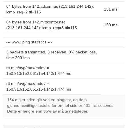
64 bytes from 142.adcom.as (213.161.244.142):
151 ms
icmp_req=2 ttl=115
64 bytes from 142.mittkontor.net
150 ms
(213.161.244.142): icmp_req=3 ttl=115
--- www. ping statistics ---
3 packets transmitted, 3 received, 0% packet loss,
time 2001ms
rtt min/avg/max/mdev =
150.913/152.061/154.142/1.474 ms
rtt min/avg/max/mdev =
150.913/152.061/154.142/1.474 ms
154 ms er tiden gitt ved en pingtest, og dets
gjennomsnittlige lastetid for en hel side er 431 milliseconds.
Dette er lengre enn 95% av målte nettsteder.