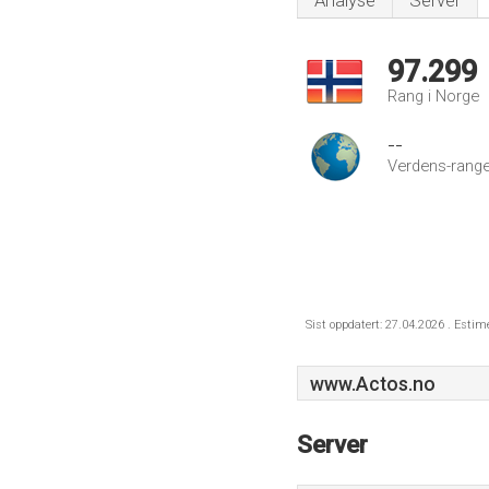
Analyse
Server
97.299
Rang i Norge
--
Verdens-range
Sist oppdatert: 27.04.2026 . Estim
www.Actos.no
Server