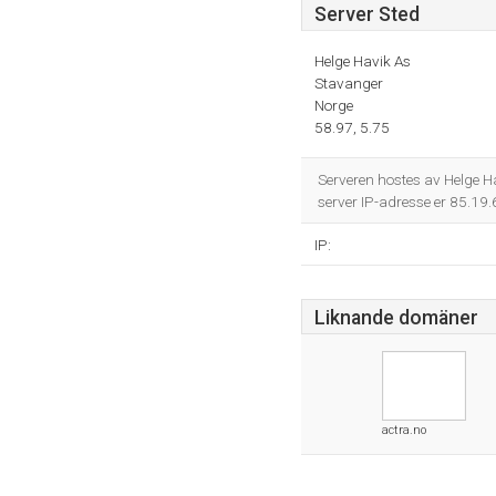
Server Sted
Helge Havik As
Stavanger
Norge
58.97, 5.75
Serveren hostes av Helge H
server IP-adresse er 85.19
IP:
Liknande domäner
actra.no