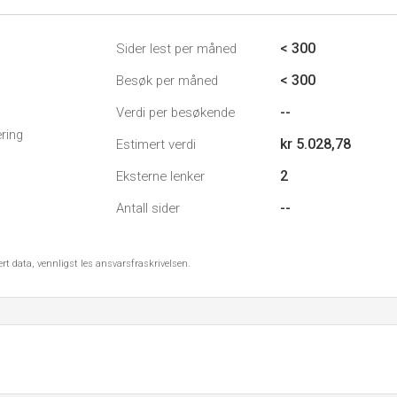
< 300
Sider lest per måned
< 300
Besøk per måned
--
Verdi per besøkende
ring
kr 5.028,78
Estimert verdi
2
Eksterne lenker
--
Antall sider
ert data, vennligst les ansvarsfraskrivelsen.