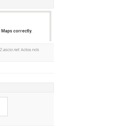
 Maps correctly.
OK
2.ascio.net
. Actos.no's