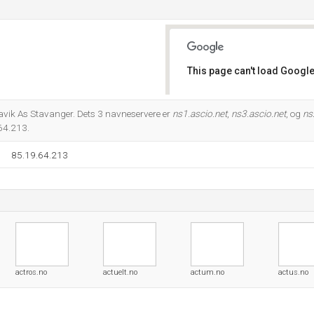
This page can't load Google
Do you own this website?
avik As Stavanger. Dets 3 navneservere er
ns1.ascio.net
,
ns3.ascio.net
, og
ns
.64.213.
85.19.64.213
actros.no
actuelt.no
actum.no
actus.no