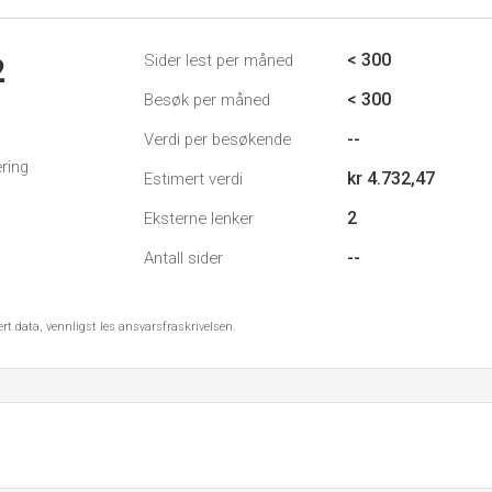
< 300
Sider lest per måned
2
< 300
Besøk per måned
--
Verdi per besøkende
ring
kr 4.732,47
Estimert verdi
2
Eksterne lenker
--
Antall sider
ert data, vennligst les ansvarsfraskrivelsen.