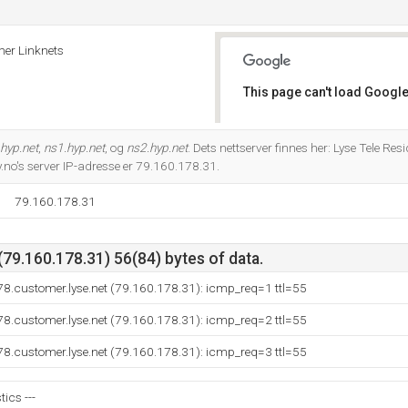
mer Linknets
This page can't load Google
Do you own this website?
hyp.net
,
ns1.hyp.net
, og
ns2.hyp.net
. Dets nettserver finnes her: Lyse Tele Re
y.no's server IP-adresse er 79.160.178.31.
79.160.178.31
79.160.178.31) 56(84) bytes of data.
8.customer.lyse.net (79.160.178.31): icmp_req=1 ttl=55
8.customer.lyse.net (79.160.178.31): icmp_req=2 ttl=55
8.customer.lyse.net (79.160.178.31): icmp_req=3 ttl=55
tics ---