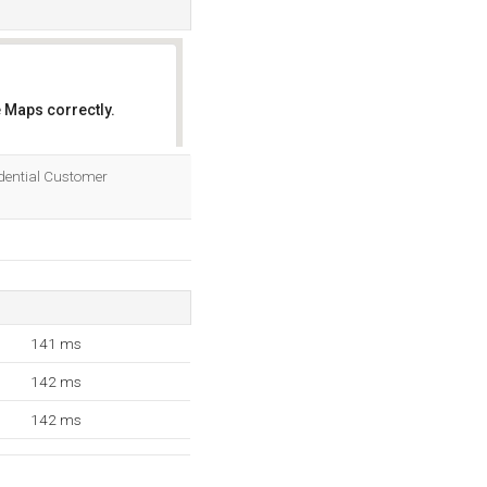
 Maps correctly.
OK
sidential Customer
141 ms
142 ms
142 ms