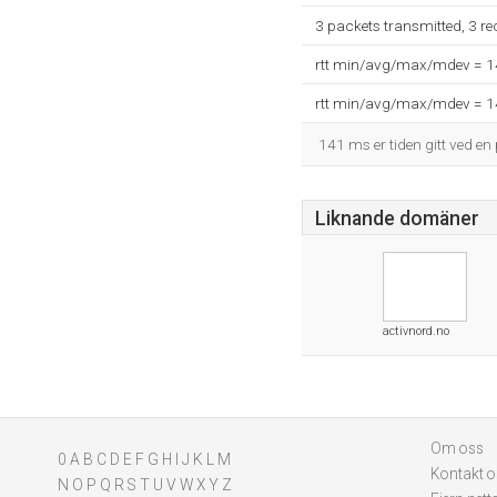
3 packets transmitted, 3 r
rtt min/avg/max/mdev = 
rtt min/avg/max/mdev = 
141 ms er tiden gitt ved en 
Liknande domäner
activnord.no
Om oss
0
A
B
C
D
E
F
G
H
I
J
K
L
M
Kontakt o
N
O
P
Q
R
S
T
U
V
W
X
Y
Z