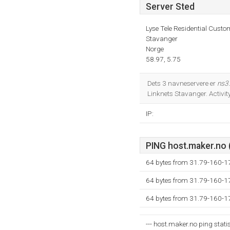
Server Sted
Lyse Tele Residential Custo
Stavanger
Norge
58.97, 5.75
Dets 3 navneservere er
ns3.
Linknets Stavanger. Activit
IP:
PING host.maker.no (
64 bytes from 31.79-160-17
64 bytes from 31.79-160-17
64 bytes from 31.79-160-17
--- host.maker.no ping statis