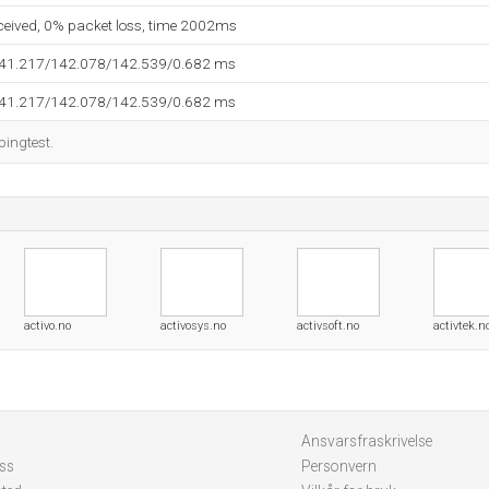
eceived, 0% packet loss, time 2002ms
141.217/142.078/142.539/0.682 ms
141.217/142.078/142.539/0.682 ms
pingtest.
activo.no
activosys.no
activsoft.no
activtek.n
Ansvarsfraskrivelse
ss
Personvern