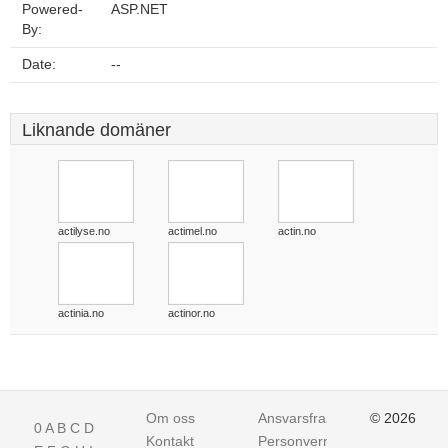
Powered-
ASP.NET
By:
Date:
--
Liknande domäner
actilyse.no
actimel.no
actin.no
actinia.no
actinor.no
Om oss
Ansvarsfraskrivelse
© 2026
0
A
B
C
D
Kontakt
Personvern