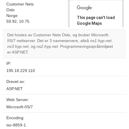
Customer Nets
Oslo
Norge
This page can't load
59.92, 10.75
Google Maps
correctly.
Det hostes av Customer Nets Oslo, og bruker Microsoft-
IIS/7 nettserver. Det er 3 navneservere, altså
ns1.hyp.net
,
Do you
OK
ns3.hyp.net
, og
ns2.hyp.net
. Programmeringsspråkmiljøet
own this
website?
er ASP.NET.
IP:
195.18.229.110
Drevet av:
ASP.NET
Web Server:
Microsoft-IIS/7
Encoding:
iso-8859-1