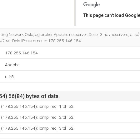
This page can't load Google
Do you own this website?
ting Network Oslo, og bruker Apache nettserver. Det er 3 navneservere, alts
st1.no
. Dets IP-nummer er 178.255.146.154.
178.255.146.154
Apache
utf-8
4) 56(84) bytes of data.
o (178.255.146.154): icmp_req=1 ttl=52
o (178.255.146.154): icmp_req=2 ttl=52
o (178.255.146.154): icmp_req=3 ttl=52