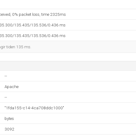
eceived, 0% packet loss, time 2325ms
135.300/135.435/135.536/0.436 ms
135.300/135.435/135.536/0.436 ms
ngir tiden 135 ms.
--
Apache
--
"1fda155-c14-4ca708ddc1000"
bytes
3092