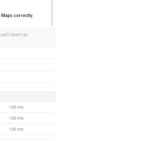
 Maps correctly.
OK
å
ns01.host1.no
,
135 ms
135 ms
135 ms