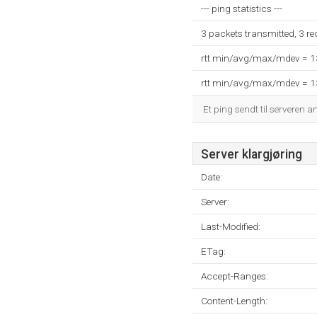
--- ping statistics ---
3 packets transmitted, 3 r
rtt min/avg/max/mdev = 
rtt min/avg/max/mdev = 
Et ping sendt til serveren a
Server klargjøring
Date:
Server:
Last-Modified:
ETag:
Accept-Ranges:
Content-Length: