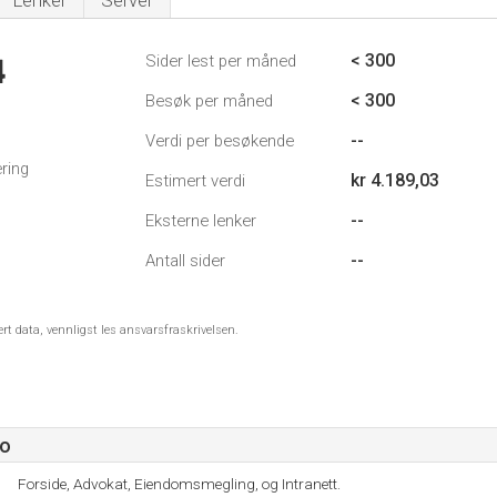
Lenker
Server
< 300
Sider lest per måned
4
< 300
Besøk per måned
--
Verdi per besøkende
ring
kr 4.189,03
Estimert verdi
--
Eksterne lenker
--
Antall sider
ert data, vennligst les ansvarsfraskrivelsen.
no
Forside, Advokat, Eiendomsmegling, og Intranett.