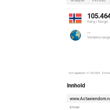
Analyse
Innhold
105.46
Rang i Norge
--
Verdens-range
Sist oppdatert: 27.04.2026 . Estim
Innhold
www.Actaeiendom.
Emner: