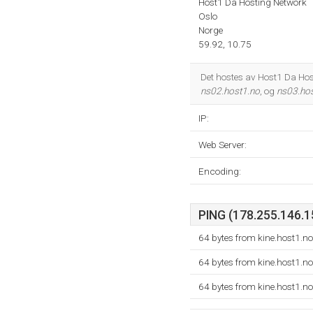
Host1 Da Hosting Network
Oslo
Norge
59.92, 10.75
Det hostes av Host1 Da Hos
ns02.host1.no
, og
ns03.ho
IP:
Web Server:
Encoding:
PING (178.255.146.15
64 bytes from kine.host1.n
64 bytes from kine.host1.n
64 bytes from kine.host1.n