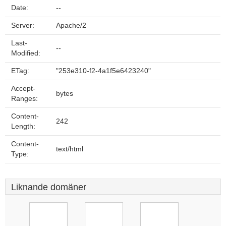
Date:
--
Server:
Apache/2
Last-
--
Modified:
ETag:
"253e310-f2-4a1f5e6423240"
Accept-
bytes
Ranges:
Content-
242
Length:
Content-
text/html
Type:
Liknande domäner