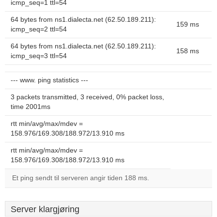
icmp_seq=1 ttl=54
64 bytes from ns1.dialecta.net (62.50.189.211):
159 ms
icmp_seq=2 ttl=54
64 bytes from ns1.dialecta.net (62.50.189.211):
158 ms
icmp_seq=3 ttl=54
--- www. ping statistics ---
3 packets transmitted, 3 received, 0% packet loss,
time 2001ms
rtt min/avg/max/mdev =
158.976/169.308/188.972/13.910 ms
rtt min/avg/max/mdev =
158.976/169.308/188.972/13.910 ms
Et ping sendt til serveren angir tiden 188 ms.
Server klargjøring