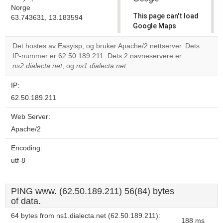
Norge
This page can't load
63.743631, 13.183594
Google Maps
correctly.
Det hostes av Easyisp, og bruker Apache/2 nettserver. Dets
IP-nummer er 62.50.189.211. Dets 2 navneservere er
Do you
OK
ns2.dialecta.net
, og
ns1.dialecta.net
.
own this
website?
IP:
62.50.189.211
Web Server:
Apache/2
Encoding:
utf-8
PING www. (62.50.189.211) 56(84) bytes
of data.
64 bytes from ns1.dialecta.net (62.50.189.211):
188 ms