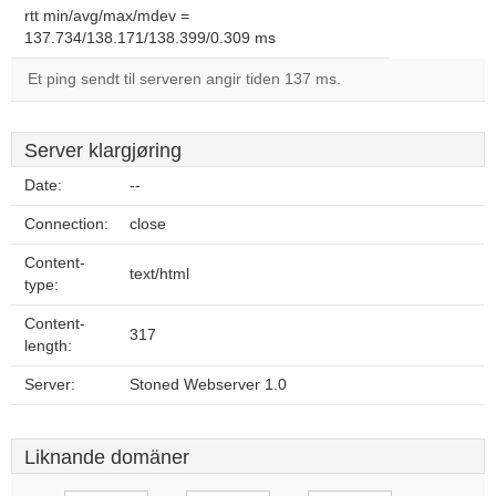
rtt min/avg/max/mdev =
137.734/138.171/138.399/0.309 ms
Et ping sendt til serveren angir tiden 137 ms.
Server klargjøring
Date:
--
Connection:
close
Content-
text/html
type:
Content-
317
length:
Server:
Stoned Webserver 1.0
Liknande domäner