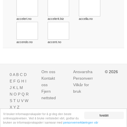
acceleri.no
accelerit.biz
accella.no
accendo.no
accent.no
Om oss
Ansvarsfraskrivelse
© 2026
0
A
B
C
D
Kontakt
Personvern
E
F
G
H
I
oss
Vilkår for
J
K
L
M
Fjern
bruk
N
O
P
Q
R
nettsted
S
T
U
V
W
X
Y
Z
Vi bruker informasjonskapsler for å gi deg den beste
forstått
onlineopplevelsen. Ved å bruke nettstedet vårt, godtar du
bruken av informasjonskapsler i samsvar med
personvernerklæringen vår