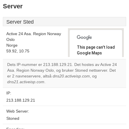
Server
Server Sted
Active 24 Asa. Region Norway
Oslo
Norge
This page can't load
59.92, 10.75
Google Maps
correctly.
Dets IP-nummer er 213.188.129.21. Det hostes av Active 24
Asa. Region Norway Oslo, og bruker Stoned nettserver. Det
Do you
OK
er 2 navneservere, altså
dns20.activeisp.com
own this
, og
website?
dns21.activeisp.com
.
IP:
213.188.129.21
Web Server:
Stoned