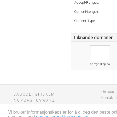
Accept-Ranges:
Content-Length:
Content-Type:
Liknande domäner
ac-regnskap.no
Om oss
0
A
B
C
D
E
F
G
H
I
J
K
L
M
Kontakt o
N
O
P
Q
R
S
T
U
V
W
X
Y
Z
Fjern nett
Vi bruker informasjonskapsler for å gi deg den beste on
samsvar med
personvernerklæringen vår