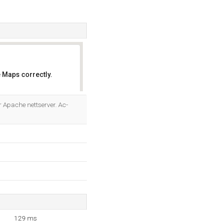
 Maps correctly.
OK
r Apache nettserver. Ac-
129 ms