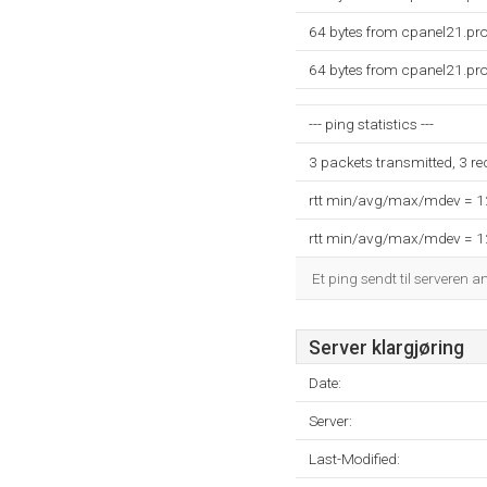
64 bytes from cpanel21.pro
64 bytes from cpanel21.pro
--- ping statistics ---
3 packets transmitted, 3 r
rtt min/avg/max/mdev = 
rtt min/avg/max/mdev = 
Et ping sendt til serveren a
Server klargjøring
Date:
Server:
Last-Modified: