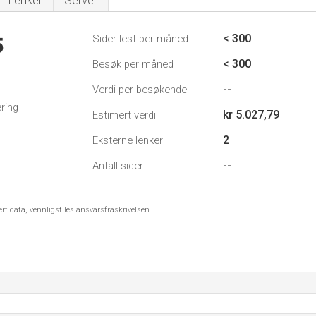
Lenker
Server
< 300
Sider lest per måned
5
< 300
Besøk per måned
--
Verdi per besøkende
ring
kr 5.027,79
Estimert verdi
2
Eksterne lenker
--
Antall sider
ert data, vennligst les ansvarsfraskrivelsen.