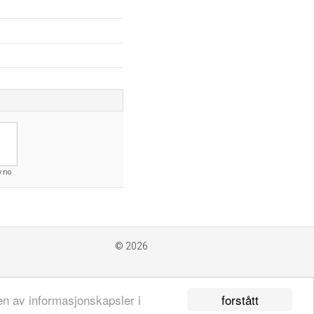
y.no
© 2026
forstått
en av informasjonskapsler i