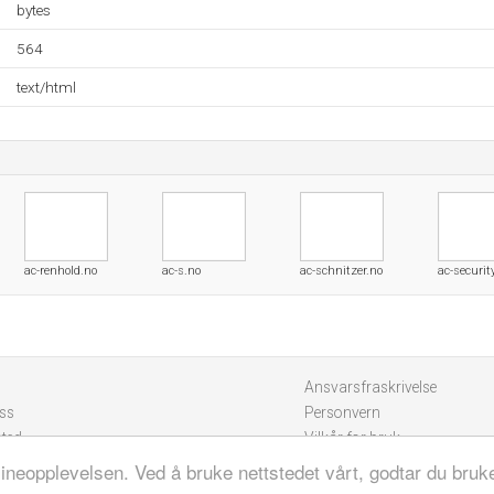
bytes
564
text/html
ac-renhold.no
ac-s.no
ac-schnitzer.no
ac-securit
Ansvarsfraskrivelse
ss
Personvern
sted
Vilkår for bruk
lineopplevelsen. Ved å bruke nettstedet vårt, godtar du bruk