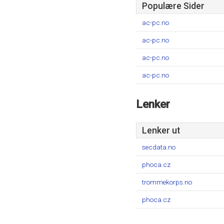
Populære Sider
ac-pc.no
ac-pc.no
ac-pc.no
ac-pc.no
Lenker
Lenker ut
secdata.no
phoca.cz
trommekorps.no
phoca.cz