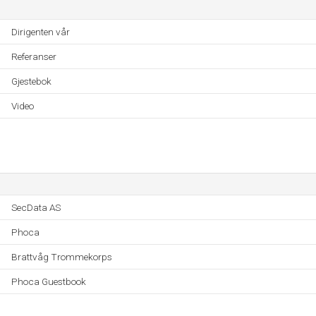
Dirigenten vår
Referanser
Gjestebok
Video
SecData AS
Phoca
Brattvåg Trommekorps
Phoca Guestbook