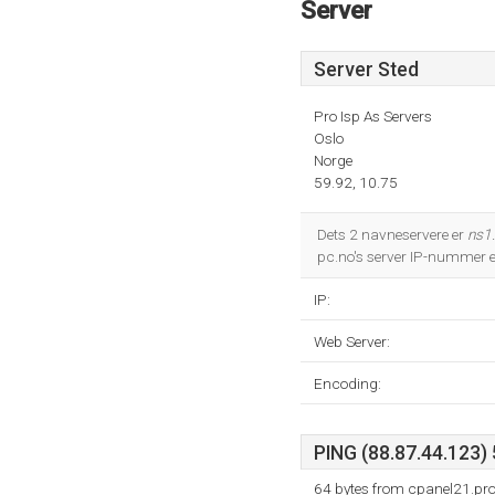
Server
Server Sted
Pro Isp As Servers
Oslo
Norge
59.92, 10.75
Dets 2 navneservere er
ns1
pc.no's server IP-nummer 
IP:
Web Server:
Encoding:
PING (88.87.44.123) 
64 bytes from cpanel21.pro