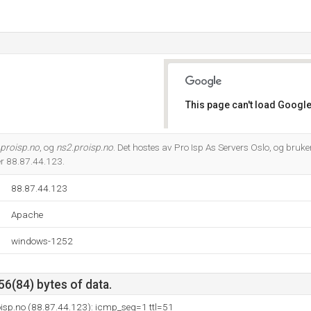
This page can't load Google
Do you own this website?
.proisp.no
, og
ns2.proisp.no
. Det hostes av Pro Isp As Servers Oslo, og bruke
er 88.87.44.123.
88.87.44.123
Apache
windows-1252
56(84) bytes of data.
isp.no (88.87.44.123): icmp_seq=1 ttl=51