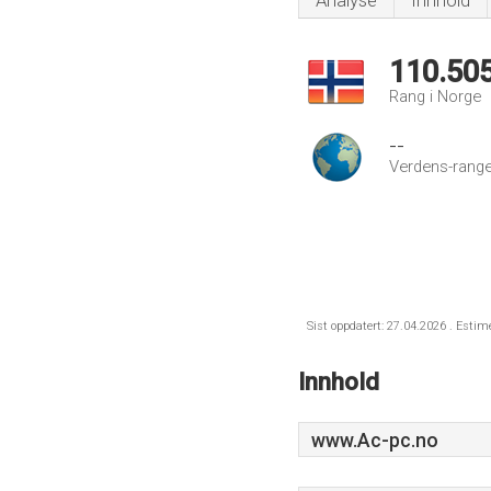
Analyse
Innhold
110.50
Rang i Norge
--
Verdens-range
Sist oppdatert: 27.04.2026 . Estim
Innhold
www.Ac-pc.no