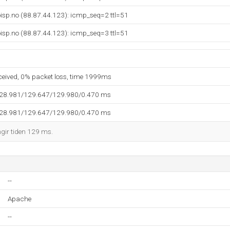
isp.no (88.87.44.123): icmp_seq=2 ttl=51
isp.no (88.87.44.123): icmp_seq=3 ttl=51
eceived, 0% packet loss, time 1999ms
128.981/129.647/129.980/0.470 ms
128.981/129.647/129.980/0.470 ms
ngir tiden 129 ms.
--
Apache
--