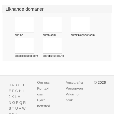
Liknande domäner
abtf.no
abtffn.com
abthir.blogspot.com
abtol.blogspot.com
abtrafikkskole.no
Om oss
Ansvarsfraskrivelse
© 2026
0
A
B
C
D
Kontakt
Personvern
E
F
G
H
I
oss
Vilkår for
J
K
L
M
Fjern
bruk
N
O
P
Q
R
nettsted
S
T
U
V
W