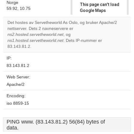
Norge
This page can't load
59.92, 10.75
Google Maps
correctly.
Det hostes av Servetheworld As Oslo, og bruker Apache/2
nettserver. Dets 2 navneservere er
Do you
OK
ns2.hosted.servetheworld.net
, og
own this
website?
ns1.hosted.servetheworld.net
. Dets IP-nummer er
83.143.81.2.
IP:
83.143.81.2
Web Server:
Apache/2
Encoding:
iso 8859-15
PING www. (83.143.81.2) 56(84) bytes of
data.