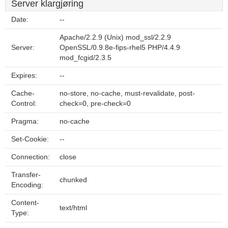
Server klargjøring
Date:
--
Apache/2.2.9 (Unix) mod_ssl/2.2.9
Server:
OpenSSL/0.9.8e-fips-rhel5 PHP/4.4.9
mod_fcgid/2.3.5
Expires:
--
Cache-
no-store, no-cache, must-revalidate, post-
Control:
check=0, pre-check=0
Pragma:
no-cache
Set-Cookie:
--
Connection:
close
Transfer-
chunked
Encoding:
Content-
text/html
Type: