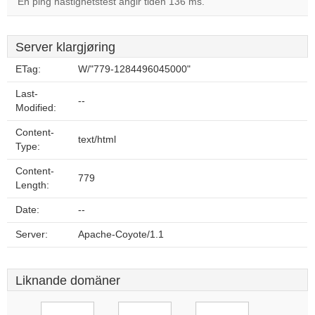
En ping hastighetstest angir tiden 136 ms.
Server klargjøring
ETag:
W/"779-1284496045000"
Last-
--
Modified:
Content-
text/html
Type:
Content-
779
Length:
Date:
--
Server:
Apache-Coyote/1.1
Liknande domäner