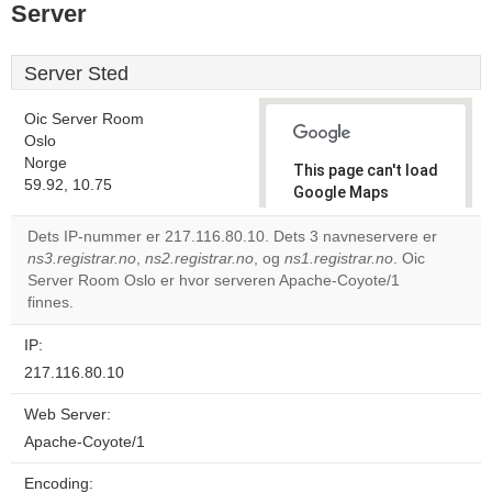
Server
Server Sted
Oic Server Room
Oslo
Norge
This page can't load
59.92, 10.75
Google Maps
correctly.
Dets IP-nummer er 217.116.80.10. Dets 3 navneservere er
ns3.registrar.no
,
ns2.registrar.no
, og
ns1.registrar.no
. Oic
Do you
OK
Server Room Oslo er hvor serveren Apache-Coyote/1
own this
website?
finnes.
IP:
217.116.80.10
Web Server:
Apache-Coyote/1
Encoding: