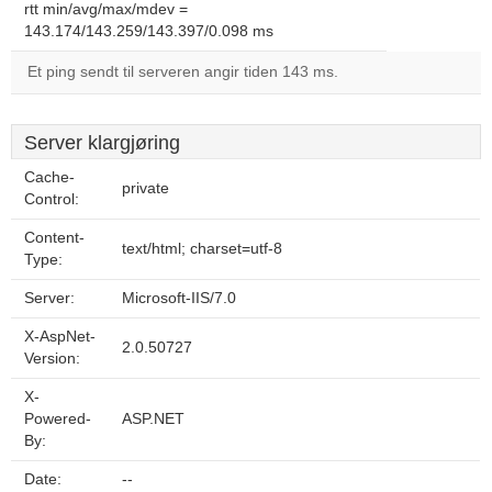
rtt min/avg/max/mdev =
143.174/143.259/143.397/0.098 ms
Et ping sendt til serveren angir tiden 143 ms.
Server klargjøring
Cache-
private
Control:
Content-
text/html; charset=utf-8
Type:
Server:
Microsoft-IIS/7.0
X-AspNet-
2.0.50727
Version:
X-
Powered-
ASP.NET
By:
Date:
--