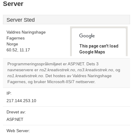
Server
Server Sted
Valdres Naringshage
Fagernes
Norge
This page can't load
60.52, 11.17
Google Maps
correctly.
Programmeringsspråkmiljøet er ASP.NET. Dets 3
navneservere er
ns2.kreativstrek.no
,
ns3.kreativstrek.no
, og
Do you
OK
ns1.kreativstrek.no
. Det hostes av Valdres Naringshage
own this
website?
Fagernes, og bruker Microsoft-IIS/7 nettserver.
IP:
217.144.253.10
Drevet av:
ASP.NET
Web Server: