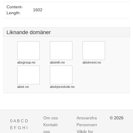
Content-
1602
Length:
Liknande domäner
absgroup.no
absinth.no
absinvest.no
absk.no
abskjoreskole.no
Om oss
Ansvarsfraskrivelse
© 2026
0
A
B
C
D
Kontakt
Personvern
E
F
G
H
I
oss
Vilkår for