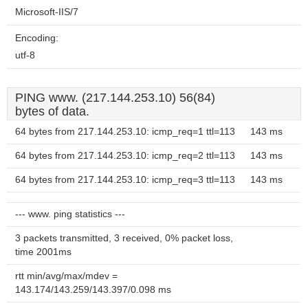
Microsoft-IIS/7
Encoding:
utf-8
PING www. (217.144.253.10) 56(84)
bytes of data.
64 bytes from 217.144.253.10: icmp_req=1 ttl=113
143 ms
64 bytes from 217.144.253.10: icmp_req=2 ttl=113
143 ms
64 bytes from 217.144.253.10: icmp_req=3 ttl=113
143 ms
--- www. ping statistics ---
3 packets transmitted, 3 received, 0% packet loss,
time 2001ms
rtt min/avg/max/mdev =
143.174/143.259/143.397/0.098 ms