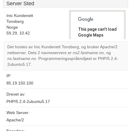
Server Sted
Inic Kundenett
Tonsberg
Norge
This page can't load
59.29, 10.42
Google Maps
correctly.
Det hostes av Inic Kundenett Tonsberg, og bruker Apache/2
nettserver. Dets 2 navneservere er
ns2.fastname.no
, og
Do you
OK
ns.fastname.no
. Programmeringsspråkmiljøet er PHP/5.2.4-
own this
website?
2ubuntu5.17.
IP:
85.19.150.100
Drevet av:
PHP/5.2.4-2ubuntu5.17
Web Server:
Apache/2