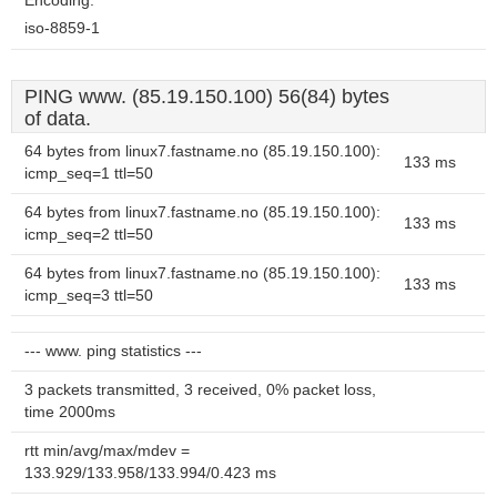
Encoding:
iso-8859-1
PING www. (85.19.150.100) 56(84) bytes
of data.
64 bytes from linux7.fastname.no (85.19.150.100):
133 ms
icmp_seq=1 ttl=50
64 bytes from linux7.fastname.no (85.19.150.100):
133 ms
icmp_seq=2 ttl=50
64 bytes from linux7.fastname.no (85.19.150.100):
133 ms
icmp_seq=3 ttl=50
--- www. ping statistics ---
3 packets transmitted, 3 received, 0% packet loss,
time 2000ms
rtt min/avg/max/mdev =
133.929/133.958/133.994/0.423 ms