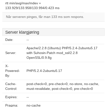
rtt min/avg/max/mdev =
133.929/133.958/133.994/0.423 ms
Når serveren pinges, får man 133 ms som respons.
Server klargjøring
Date:
--
Apache/2.2.8 (Ubuntu) PHP/5.2.4-2ubuntu5.17
Server:
with Suhosin-Patch mod_ssl/2.2.8
OpenSSL/0.9.8g
X-
Powered-
PHP/5.2.4-2ubuntu5.17
By:
Cache-
post-check=0, pre-check=0, no-store, no-cache,
Control:
must-revalidate, post-check=0, pre-check=0
Expires:
--
Pragma:
no-cache