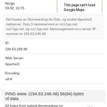
Norge
This page can't load
59.92, 10.75
Google Maps
correctly.
Det hostes av Domeneshop As Oslo, og bruker Apache/2
nettserver. Dets 3 navneservere er
ns3.hyp.net
,
Do you
OK
ns2.hyp.net
, og
ns1.hyp.net
. Abmanagement.no's server IP-
own this
website?
nummer er 194.63.248.48.
IP:
194.63.248.48
Web Server:
Apache/2
Encoding:
utf-8
PING www. (194.63.248.48) 56(84) bytes
of data.
64 bytes from astoria.domeneshop.no