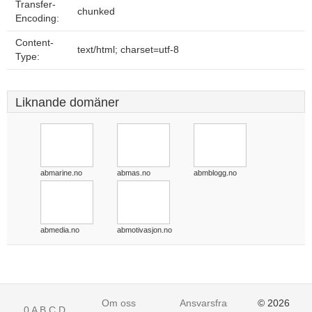
Transfer-
chunked
Encoding:
Content-
text/html; charset=utf-8
Type:
Liknande domäner
abmarine.no
abmas.no
abmblogg.no
abmedia.no
abmotivasjon.no
Om oss
Ansvarsfraskrivelse
© 2026
0
A
B
C
D