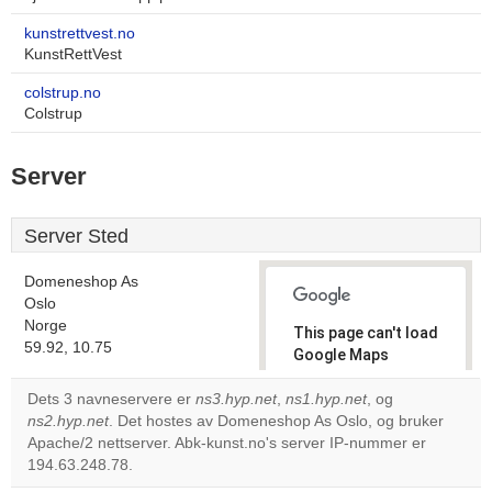
kunstrettvest.no
KunstRettVest
colstrup.no
Colstrup
Server
Server Sted
Domeneshop As
Oslo
Norge
This page can't load
59.92, 10.75
Google Maps
correctly.
Dets 3 navneservere er
ns3.hyp.net
,
ns1.hyp.net
, og
ns2.hyp.net
. Det hostes av Domeneshop As Oslo, og bruker
Do you
OK
Apache/2 nettserver. Abk-kunst.no's server IP-nummer er
own this
website?
194.63.248.78.