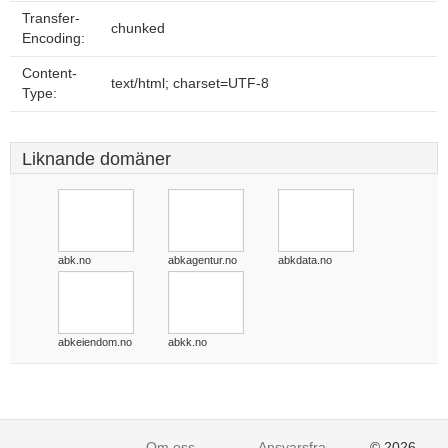
Transfer-
chunked
Encoding:
Content-
text/html; charset=UTF-8
Type:
Liknande domäner
abk.no
abkagentur.no
abkdata.no
abkeiendom.no
abkk.no
Om oss
Ansvarsfraskrivelse
© 2026