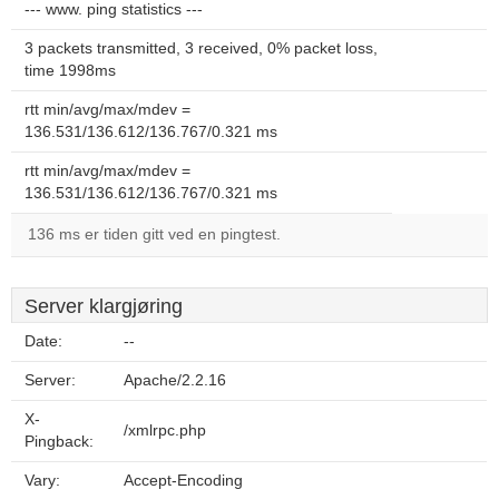
--- www. ping statistics ---
3 packets transmitted, 3 received, 0% packet loss,
time 1998ms
rtt min/avg/max/mdev =
136.531/136.612/136.767/0.321 ms
rtt min/avg/max/mdev =
136.531/136.612/136.767/0.321 ms
136 ms er tiden gitt ved en pingtest.
Server klargjøring
Date:
--
Server:
Apache/2.2.16
X-
/xmlrpc.php
Pingback:
Vary:
Accept-Encoding