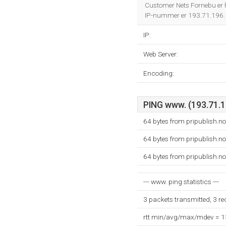
Customer Nets Fornebu er 
IP-nummer er 193.71.196.
IP:
Web Server:
Encoding:
PING www. (193.71.19
64 bytes from pripublish.n
64 bytes from pripublish.n
64 bytes from pripublish.n
--- www. ping statistics ---
3 packets transmitted, 3 r
rtt min/avg/max/mdev = 