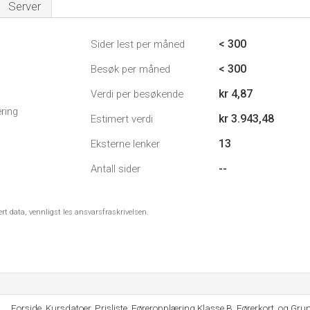
Server
< 300
Sider lest per måned
< 300
Besøk per måned
kr 4,87
Verdi per besøkende
ring
kr 3.943,48
Estimert verdi
13
Eksterne lenker
--
Antall sider
ert data, vennligst les ansvarsfraskrivelsen.
Forside, Kursdatoer, Prisliste, Føreropplæring Klasse B, Førerkort, og G