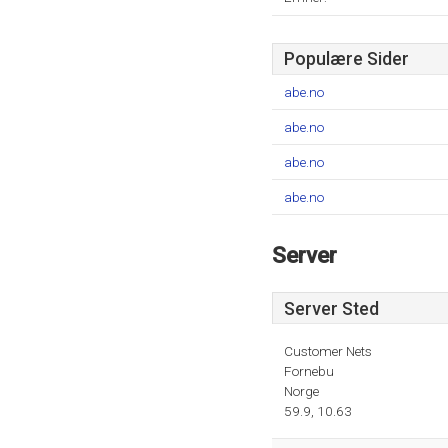
Populære Sider
abe.no
abe.no
abe.no
abe.no
Server
Server Sted
Customer Nets
Fornebu
Norge
59.9, 10.63