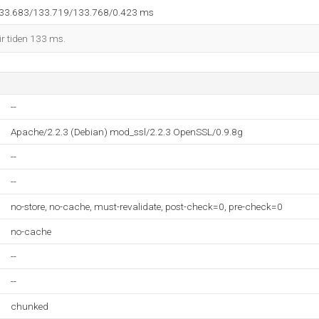
133.683/133.719/133.768/0.423 ms
ir tiden 133 ms.
--
Apache/2.2.3 (Debian) mod_ssl/2.2.3 OpenSSL/0.9.8g
--
--
no-store, no-cache, must-revalidate, post-check=0, pre-check=0
no-cache
--
--
chunked