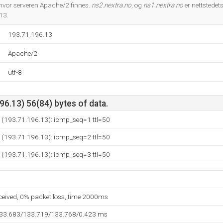
Do you own this website?
hvor serveren Apache/2 finnes.
ns2.nextra.no
, og
ns1.nextra.no
er nettstedet
13.
193.71.196.13
Apache/2
utf-8
6.13) 56(84) bytes of data.
o (193.71.196.13): icmp_seq=1 ttl=50
o (193.71.196.13): icmp_seq=2 ttl=50
o (193.71.196.13): icmp_seq=3 ttl=50
eceived, 0% packet loss, time 2000ms
133.683/133.719/133.768/0.423 ms