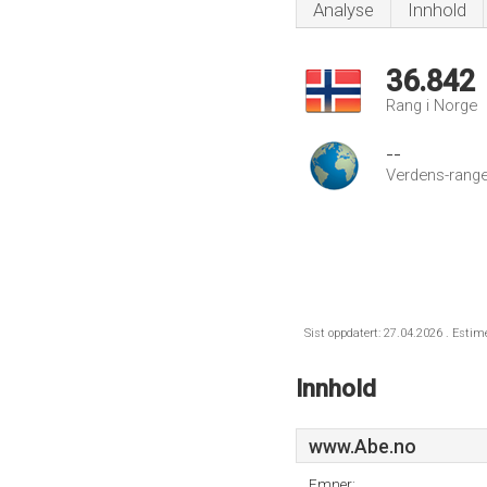
Analyse
Innhold
36.842
Rang i Norge
--
Verdens-range
Sist oppdatert: 27.04.2026 . Estim
Innhold
www.Abe.no
Emner: