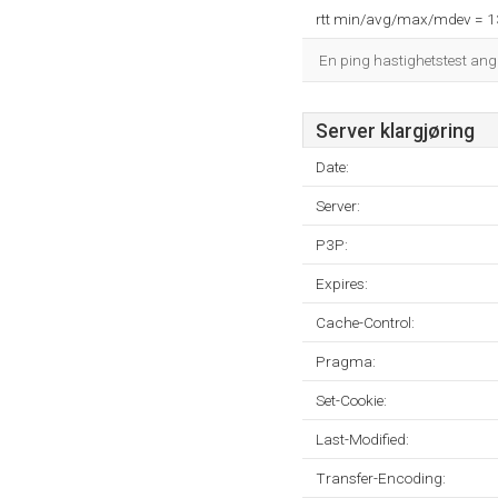
rtt min/avg/max/mdev = 
En ping hastighetstest ang
Server klargjøring
Date:
Server:
P3P:
Expires:
Cache-Control:
Pragma:
Set-Cookie:
Last-Modified:
Transfer-Encoding: