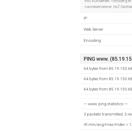
Inic Kundenett Tonsberg er
navneservere er
ns2.fastn
IP:
Web Server:
Encoding:
PING www. (85.19.150
64 bytes from 85.19.150.6
64 bytes from 85.19.150.6
64 bytes from 85.19.150.6
--- www. ping statistics ---
3 packets transmitted, 3 r
rtt min/avg/max/mdev = 