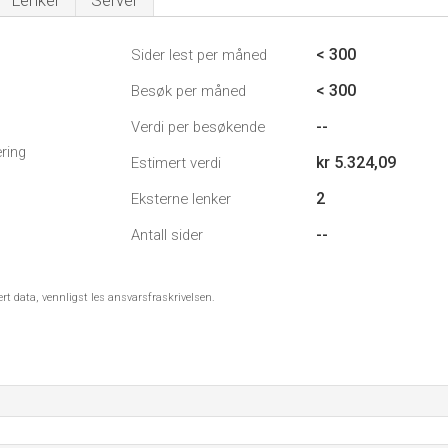
Lenker
Server
< 300
Sider lest per måned
< 300
Besøk per måned
--
Verdi per besøkende
ring
kr 5.324,09
Estimert verdi
2
Eksterne lenker
--
Antall sider
ert data, vennligst les ansvarsfraskrivelsen.