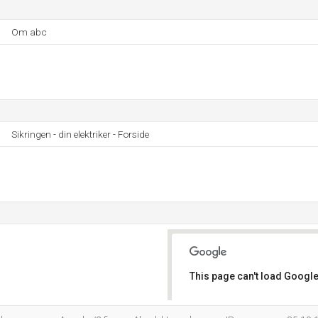
Om abc
Sikringen - din elektriker - Forside
This page can't load Google
Do you own this website?