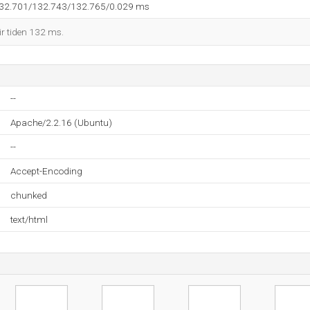
132.701/132.743/132.765/0.029 ms
ir tiden 132 ms.
--
Apache/2.2.16 (Ubuntu)
--
Accept-Encoding
chunked
text/html