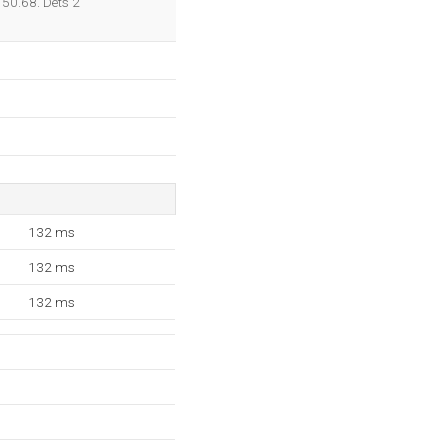
150.68. Dets 2
132 ms
132 ms
132 ms