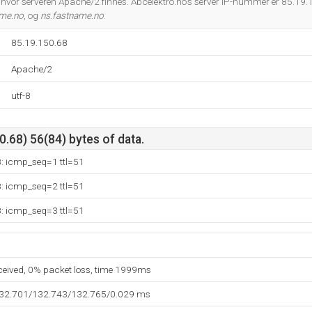
 hvor serveren Apache/2 finnes. Abcelektro.no's server IP-nummer er 85.19.
ame.no
, og
ns.fastname.no
.
85.19.150.68
Apache/2
utf-8
.68) 56(84) bytes of data.
8: icmp_seq=1 ttl=51
8: icmp_seq=2 ttl=51
8: icmp_seq=3 ttl=51
eceived, 0% packet loss, time 1999ms
132.701/132.743/132.765/0.029 ms