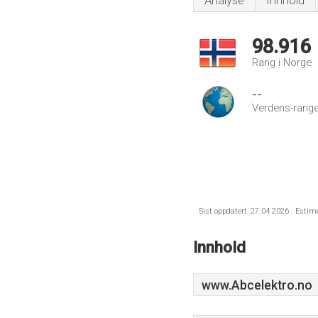
Analyse
Innhold
98.916
Rang i Norge
--
Verdens-range
Sist oppdatert: 27.04.2026 . Estim
Innhold
www.Abcelektro.no