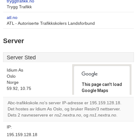
tryggtrafikk.no
Trygg Trafikk
atl.no
ATL - Autoriserte Trafikkskolers Landsforbund
Server
Server Sted
Idium As
Oslo
Norge
This page can't load
59.92, 10.75
Google Maps
correctly.
Abc-trafikkskole.no's server IP-adresse er 195.159.128.18.
Det hostes av Idium As Oslo, og bruker Resin/3 nettserver.
Do you
OK
Dets 2 navneservere er
ns2.nextra.no
, og
own this
ns1.nextra.no
.
website?
IP:
195.159.128.18