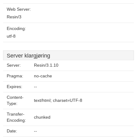
Web Server:
Resin/3
Encoding:
utf-8
Server klargjøring
Server:
Resin/3.1.10
Pragma:
no-cache
Expires:
--
Content-
text/html; charset=UTF-8
Type:
Transfer-
chunked
Encoding:
Date:
--