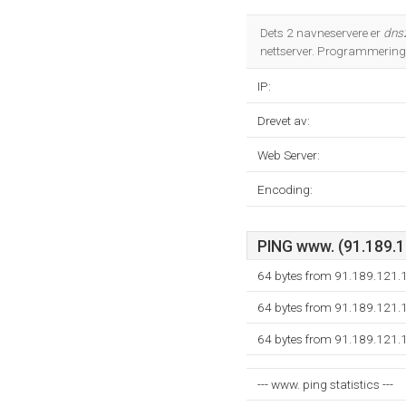
Dets 2 navneservere er
dns
nettserver. Programmering
IP:
Drevet av:
Web Server:
Encoding:
PING www. (91.189.12
64 bytes from 91.189.121.
64 bytes from 91.189.121.
64 bytes from 91.189.121.
--- www. ping statistics ---