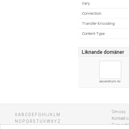
Vary:
Connection:
Transfer-Encoding:
Content-Type:
Liknande domäner
aasaneturn.no
Om oss
0
A
B
C
D
E
F
G
H
I
J
K
L
M
Kontakt o
N
O
P
Q
R
S
T
U
V
W
X
Y
Z
Fjern nett