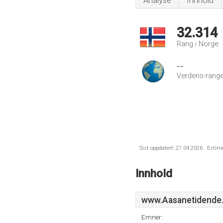
Analyse
Innhold
32.314
Rang i Norge
--
Verdens-range
Sist oppdatert: 27.04.2026 . Estim
Innhold
www.Aasanetidende
Emner: