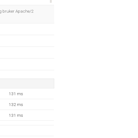
OK
og bruker Apache/2
131 ms
132 ms
131 ms