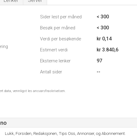
Lenker
Server
< 300
Sider lest per måned
< 300
Besøk per måned
kr 0,14
Verdi per besøkende
ring
kr 3.840,6
Estimert verdi
97
Eksterne lenker
--
Antall sider
ert data, vennligst les ansvarsfraskrivelsen.
.no
Lukk, Forsiden, Redaksjonen, Tips Oss, Annonser, og Abonnement.