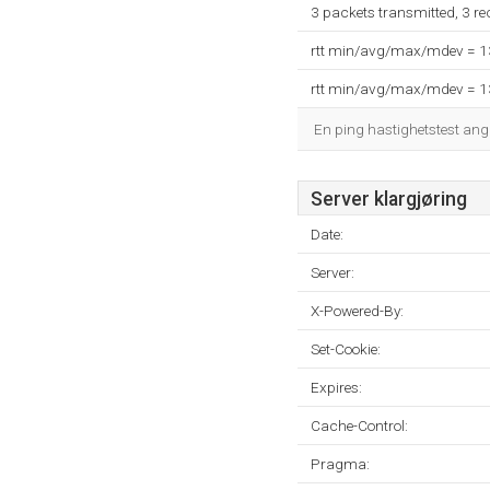
3 packets transmitted, 3 r
rtt min/avg/max/mdev = 
rtt min/avg/max/mdev = 
En ping hastighetstest ang
Server klargjøring
Date:
Server:
X-Powered-By:
Set-Cookie:
Expires:
Cache-Control:
Pragma: