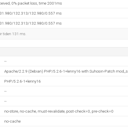
eceived, 0% packet loss, time 2001ms
131.980/132.313/132.980/0.557 ms
131.980/132.313/132.980/0.557 ms
ir tiden 131 ms.
--
Apache/2.2.9 (Debian) PHP/5.2.6-1+lenny16 with Suhosin-Patch mod_s
PHP/5.2.6-1+lenny16
--
--
no-store, no-cache, must-revalidate, post-check=0, pre-check=0
no-cache