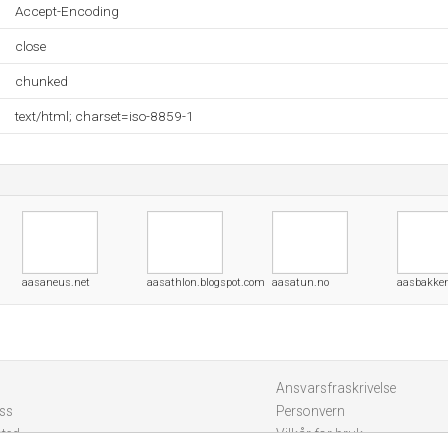
Accept-Encoding
close
chunked
text/html; charset=iso-8859-1
aasaneus.net
aasathlon.blogspot.com
aasatun.no
aasbakke
Ansvarsfraskrivelse
ss
Personvern
sted
Vilkår for bruk