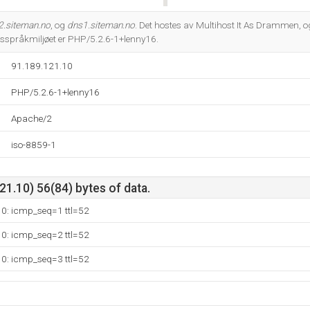
Do you own this website?
2.siteman.no
, og
dns1.siteman.no
. Det hostes av Multihost It As Drammen, 
sspråkmiljøet er PHP/5.2.6-1+lenny16.
91.189.121.10
PHP/5.2.6-1+lenny16
Apache/2
iso-8859-1
1.10) 56(84) bytes of data.
10: icmp_seq=1 ttl=52
10: icmp_seq=2 ttl=52
10: icmp_seq=3 ttl=52