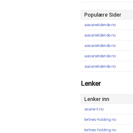
Populære Sider
aasanetidende.no
aasanetidende.no
aasanetidende.no
aasanetidende.no
aasanetidende.no
Lenker
Lenker inn
asane-il.no
tertnes-holding.no
tertnes-holding.no